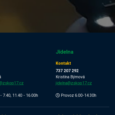
Jídelna
Kontakt
737 207 292
á
Kristína Býmová
a@zskop17.cz
jidelna@zskop17.cz
- 7.40, 11.40 - 16.00h
Provoz 6.00-14.30h