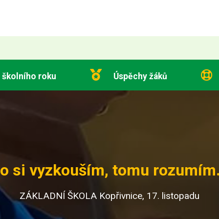
 školního roku
Úspěchy žáků
o si vyzkouším, tomu rozumím.
ZÁKLADNÍ ŠKOLA Kopřivnice, 17. listopadu