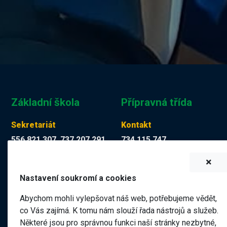
Základní škola
Přípravná třída
Sekretariát
Kontakt
556 821 307, 737 207 291
734 115 747
Tereza Kuchyňková
Martina Mücková DiS.
skola@zskop17.cz
martina.muckova@zskop17.c
Nastavení soukromí a cookies
7.00 - 15.30 hodin
8.00 - 11.40 hodin
Abychom mohli vylepšovat náš web, potřebujeme vědět,
co Vás zajímá. K tomu nám slouží řada nástrojů a služeb.
Některé jsou pro správnou funkci naší stránky nezbytné,