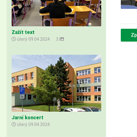
Zažít text
Zp
úterý
09.04.2024
|
3
Jarní koncert
úterý
09.04.2024