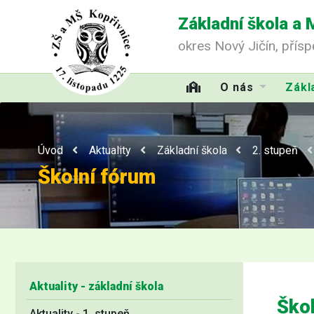
Základní škola a 
okres Nový Jičín, přís
O nás
Zákl
Úvod
Aktuality
Základní škola
2. stupeň
Školní fórum
Aktuality - základní škola
Ško
Aktuality - 1. stupeň