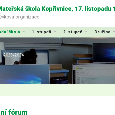
Mateřská škola Kopřivnice, 17. listopadu
pěvková organizace
adní škola
1. stupeň
2. stupeň
Družina
2023/2024
lní fórum