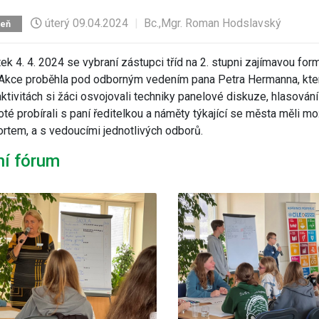
úterý
09.04.2024
|
Bc.,Mgr. Roman Hodslavský
peň
tek 4. 4. 2024 se vybraní zástupci tříd na 2. stupni zajímavou for
Akce proběhla pod odborným vedením pana Petra Hermanna, který 
aktivitách si žáci osvojovali techniky panelové diskuze, hlasování
oté probírali s paní ředitelkou a náměty týkající se města měli
tem, a s vedoucími jednotlivých odborů.
ní fórum