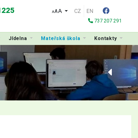
 1225
CZ
EN
A
A
737 207 291
Jídelna
Mateřská škola
Kontakty