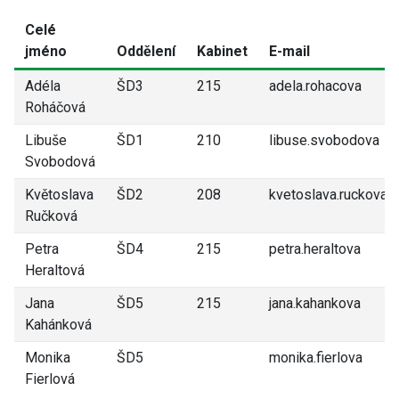
Celé
jméno
Oddělení
Kabinet
E-mail
Adéla
ŠD3
215
adela.rohacova
Roháčová
Libuše
ŠD1
210
libuse.svobodova
Svobodová
Květoslava
ŠD2
208
kvetoslava.ruckova
Ručková
Petra
ŠD4
215
petra.heraltova
Heraltová
Jana
ŠD5
215
jana.kahankova
Kahánková
Monika
ŠD5
monika.fierlova
Fierlová