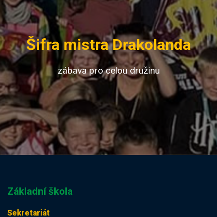
Šifra mistra Drakolanda
zábava pro celou družinu
Základní škola
Sekretariát