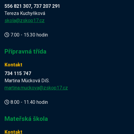
556 821 307, 737 207 291
Tereza Kuchyňková
skola@zskop17.cz
7.00 - 15.30 hodin
Přípravná třída
Kontakt
734 115 747
Martina Mücková DiS.
martina.muckova@zskop17.cz
8.00 - 11.40 hodin
Mateřská škola
Kontakt