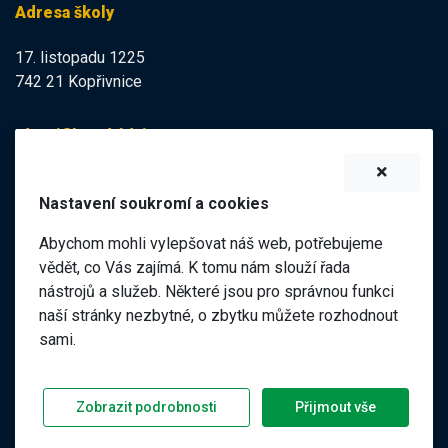
Adresa školy
17. listopadu 1225
742 21 Kopřivnice
Identifikační údaje
IZO:
102113378
Nastavení soukromí a cookies
IČO:
47998121
Abychom mohli vylepšovat náš web, potřebujeme
Elektronická podatelna
vědět, co Vás zajímá. K tomu nám slouží řada
nástrojů a služeb. Některé jsou pro správnou funkci
ID datové schránky:
naší stránky nezbytné, o zbytku můžete rozhodnout
98pgf7m
sami.
©
2026 ZŠ a MŠ 17. listopadu, Kopřivnice |
|
Předchozí web
Zobrazit podrobnosti
Přijmout vše
Prohlášení o přístupnosti
GDPR
Nastavení soukromí