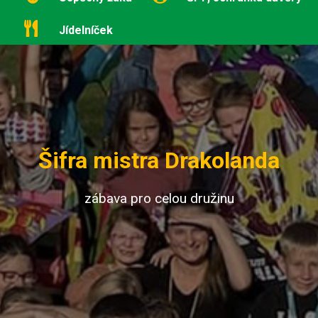
Jídelníček
Šifra mistra Drakolanda
zábava pro celou družinu