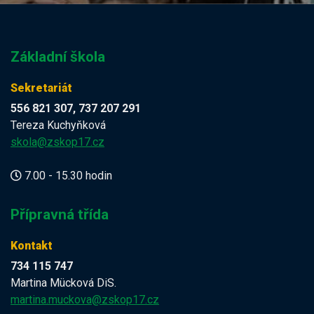
Základní škola
Sekretariát
556 821 307, 737 207 291
Tereza Kuchyňková
skola@zskop17.cz
7.00 - 15.30 hodin
Přípravná třída
Kontakt
734 115 747
Martina Mücková DiS.
martina.muckova@zskop17.cz