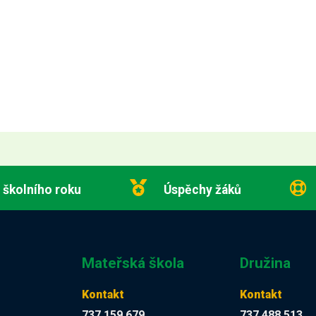
 školního roku
Úspěchy žáků
Mateřská škola
Družina
Kontakt
Kontakt
737 159 679
737 488 513