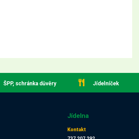
ŠPP, schránka důvěry
Jídelníček
Jídelna
Kontakt
737 207 292