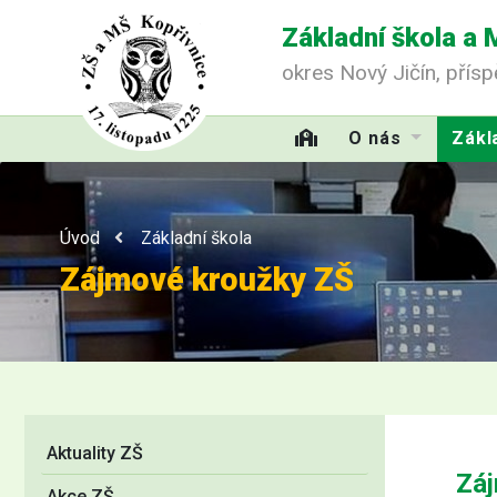
Základní škola a 
okres Nový Jičín, přís
O nás
Zákl
Úvod
Základní škola
Zájmové kroužky ZŠ
Aktuality ZŠ
Záj
Akce ZŠ