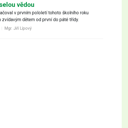
eselou vědou
ačoval v prvním pololetí tohoto školního roku
n zvídavým dětem od první do páté třídy.
3
|
Mgr. Jiří Lípový