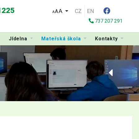
 1225
CZ
EN
A
A
737 207 291
Jídelna
Mateřská škola
Kontakty