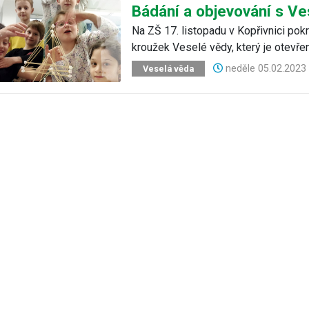
Bádání a objevování s V
Na ZŠ 17. listopadu v Kopřivnici pokr
kroužek Veselé vědy, který je otevře
neděle
05.02.202
Veselá věda