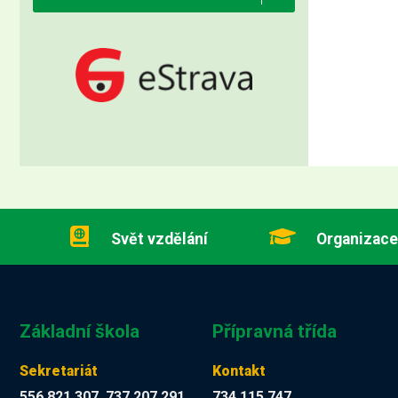
Svět vzdělání
Organizace
Základní škola
Přípravná třída
Sekretariát
Kontakt
556 821 307, 737 207 291
734 115 747