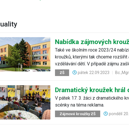
uality
Nabídka zájmových krouž
Také ve školním roce 2023/24 nabízí
kroužků, kterými tak chceme rozšířit
vzdělávání dětí. V případě zájmu zašl
pátek
22.09.2023
|
Bc.,Mg
ZŠ
Dramatický kroužek hrál 
V pátek 17. 3. žáci z dramatického k
scénky na téma reklama.
pondělí
20
Zájmové kroužky ZŠ