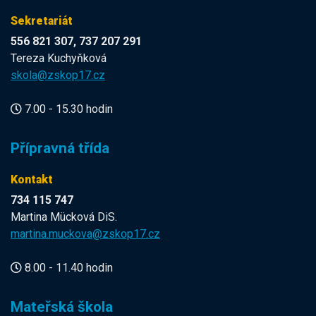
Sekretariát
556 821 307, 737 207 291
Tereza Kuchyňková
skola@zskop17.cz
7.00 - 15.30 hodin
Přípravná třída
Kontakt
734 115 747
Martina Mücková DiS.
martina.muckova@zskop17.cz
8.00 - 11.40 hodin
Mateřská škola