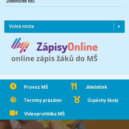
Jídelníček MŠ
Volná místa
Provoz MŠ
Jídelníček
Termíny prázdnin
Úspěchy školy
Videoprohlídka MŠ