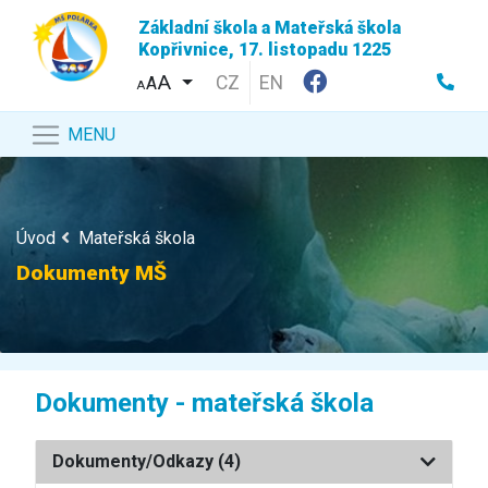
Základní škola a Mateřská škola
Kopřivnice, 17. listopadu 1225
CZ
EN
A
A
MENU
Úvod
Mateřská škola
Dokumenty MŠ
Dokumenty - mateřská škola
Dokumenty/Odkazy
(4)