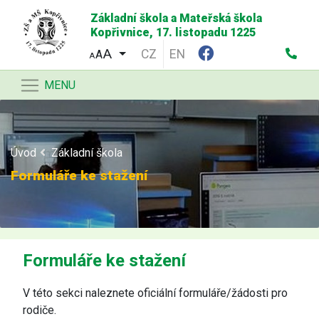
Základní škola a Mateřská škola
Kopřivnice, 17. listopadu 1225
CZ
EN
A
A
MENU
Úvod
Základní škola
Formuláře ke stažení
Formuláře ke stažení
V této sekci naleznete oficiální formuláře/žádosti pro
rodiče.