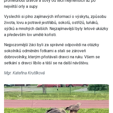
prohlédnout dravce a sovy od těch nejmenších až po
největší orly a supy.
Vyslechli si plno zajímavých informací o výskytu, způsobu
života, lovu a potravě jestřábů, sokolů, ostřížů, luňáků,
sýčků a mnohých dalších. Nejzajímavější byly letové ukázky
a především lov umělé kořisti.
Nejpozornější žáci byli za správné odpovědi na otázky
sokolníků odměněni fotkami a stali se zároveň
dobrovolníky, kterým přistávali dravci na ruku. Všem se
setkání s dravci líbilo a těší se na další návštěvu.
Mgr. Kateřina Krutílková