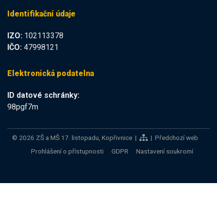
Identifikační údaje
IZO:
102113378
IČO:
47998121
Elektronická podatelna
ID datové schránky:
98pgf7m
©
2026 ZŠ a MŠ 17. listopadu, Kopřivnice |
|
Předchozí web
Prohlášení o přístupnosti
GDPR
Nastavení soukromí