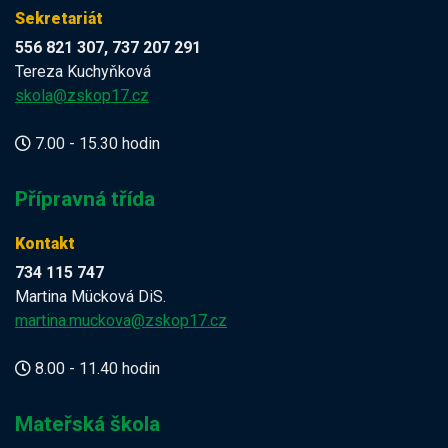
Sekretariát
556 821 307, 737 207 291
Tereza Kuchyňková
skola@zskop17.cz
7.00 - 15.30 hodin
Přípravná třída
Kontakt
734 115 747
Martina Mücková DiS.
martina.muckova@zskop17.cz
8.00 - 11.40 hodin
Mateřská škola