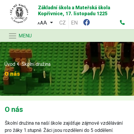
Základní škola a Mateřská škola
Kopřivnice, 17. listopadu 1225
CZ
EN
A
A
MENU
Úvod
Školní družina
O nás
O nás
Školní družina na naší škole zajišťuje zájmové vzdělávání
pro žáky 1.stupně. Žáci jsou rozděleni do 5 oddělení.