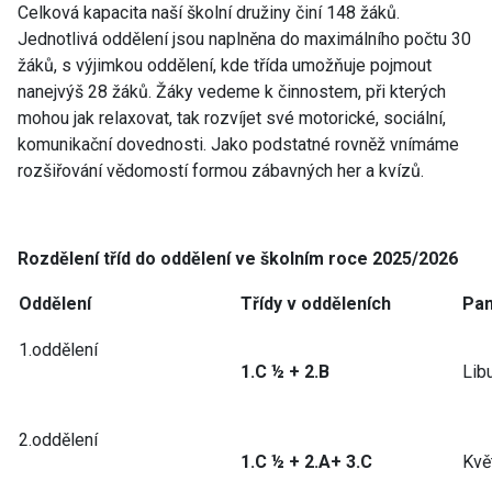
Celková kapacita naší školní družiny činí 148 žáků.
Jednotlivá oddělení jsou naplněna do maximálního počtu 30
žáků, s výjimkou oddělení, kde třída umožňuje pojmout
nanejvýš 28 žáků. Žáky vedeme k činnostem, při kterých
mohou jak relaxovat, tak rozvíjet své motorické, sociální,
komunikační dovednosti. Jako podstatné rovněž vnímáme
rozšiřování vědomostí formou zábavných her a kvízů.
Rozdělení tříd do oddělení ve školním roce 2025/2026
Oddělení
Třídy v odděleních
Pan
1.oddělení
1.C ½ + 2.B
Lib
2.oddělení
1.C ½ + 2.A+ 3.C
Kvě