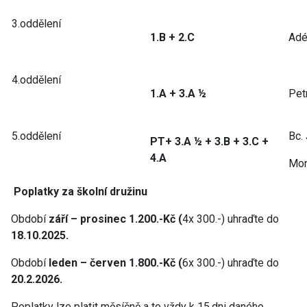
3.oddělení
1.B + 2.C
Adé
4.oddělení
1.A + 3.A ½
Pet
5.oddělení
Bc.
PT+ 3.A ½ + 3.B + 3.C +
4.A
Mon
Poplatky za školní družinu
Období
září – prosinec 1.200.-Kč (
4x 300.-) uhraďte do
18.10.2025.
Období
leden – červen 1.800.-Kč (
6x 300.-) uhraďte do
20.2.2026.
Poplatky lze platit měsíčně a to vždy k 15.dni daného