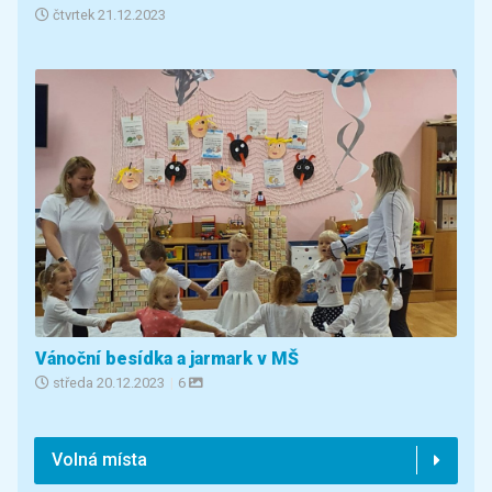
čtvrtek
21.12.2023
Vánoční besídka a jarmark v MŠ
středa
20.12.2023
|
6
Volná místa