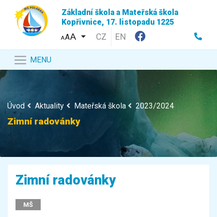
Základní škola a Mateřská škola
Kopřivnice, 17. listopadu 1225
CZ
EN
A
A
MENU
Úvod
Aktuality
Mateřská škola
2023/2024
Zimní radovánky
Zimní radovánky
MŠ