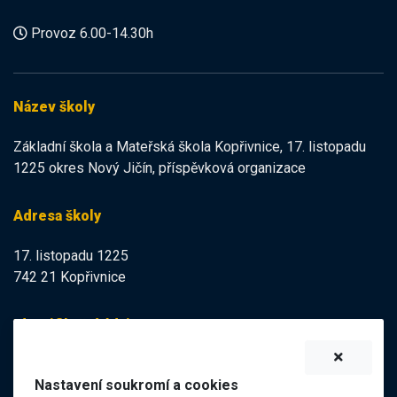
Provoz 6.00-14.30h
Název školy
Základní škola a Mateřská škola Kopřivnice, 17. listopadu
1225 okres Nový Jičín, příspěvková organizace
Adresa školy
17. listopadu 1225
742 21 Kopřivnice
Identifikační údaje
IZO:
102113378
Nastavení soukromí a cookies
IČO:
47998121