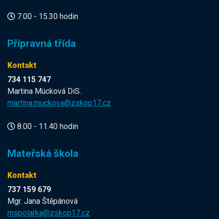
7.00 - 15.30 hodin
Přípravná třída
Kontakt
734 115 747
Martina Mücková DiS.
martina.muckova@zskop17.cz
8.00 - 11.40 hodin
Mateřská škola
Kontakt
737 159 679
Mgr. Jana Štěpánová
mspolarka@zskop17.cz