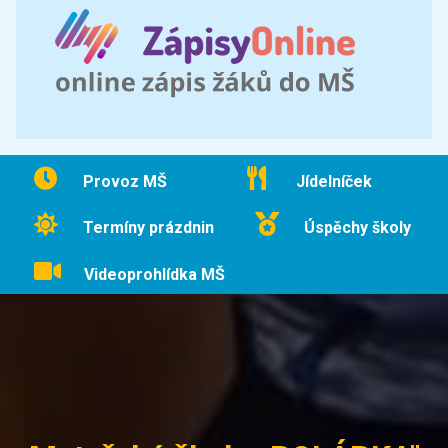
Provoz MŠ
Jídelníček
Termíny prázdnin
Úspěchy školy
Videoprohlídka MŠ