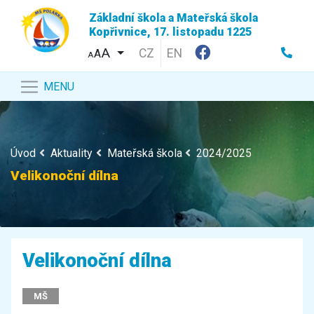
Základní škola a Mateřská škola
Kopřivnice, 17. listopadu 1225
CZ
EN
A
A
MENU
Úvod
Aktuality
Mateřská škola
2024/2025
Velikonoční dílna
Velikonoční dílna
MŠ