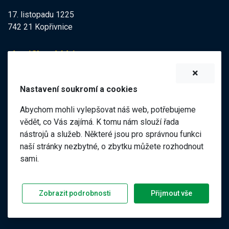
17. listopadu 1225
742 21 Kopřivnice
Identifikační údaje
IZO:
102113378
Nastavení soukromí a cookies
IČO:
47998121
Abychom mohli vylepšovat náš web, potřebujeme
Elektronická podatelna
vědět, co Vás zajímá. K tomu nám slouží řada
nástrojů a služeb. Některé jsou pro správnou funkci
ID datové schránky:
naší stránky nezbytné, o zbytku můžete rozhodnout
98pgf7m
sami.
©
2026 ZŠ a MŠ 17. listopadu, Kopřivnice |
|
Předchozí web
Zobrazit podrobnosti
Přijmout vše
Prohlášení o přístupnosti
GDPR
Nastavení soukromí