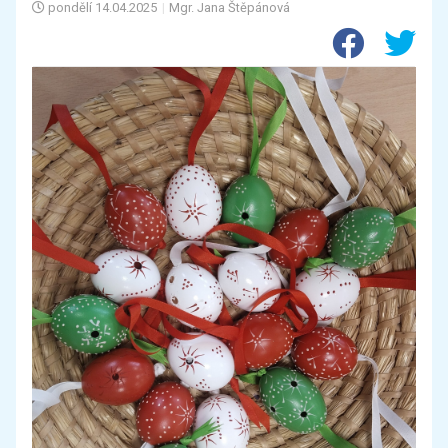
pondělí
14.04.2025
|
Mgr. Jana Štěpánová