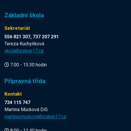
Základní škola
Sekretariát
556 821 307, 737 207 291
Tereza Kuchyňková
skola@zskop17.cz
7.00 - 15.30 hodin
Přípravná třída
Kontakt
734 115 747
Martina Mücková DiS.
martina.muckova@zskop17.cz
8.00 - 11.40 hodin