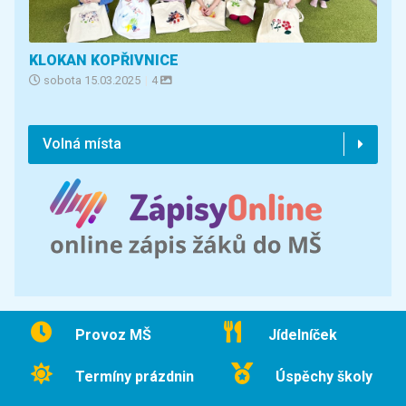
KLOKAN KOPŘIVNICE
sobota
15.03.2025
|
4
Volná místa
Provoz MŠ
Jídelníček
Termíny prázdnin
Úspěchy školy