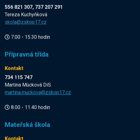
556 821 307, 737 207 291
Tereza Kuchyňková
skola@zskop17.cz
7.00 - 15.30 hodin
Přípravná třída
Kontakt
734 115 747
Martina Mücková DiS.
martina.muckova@zskop17.cz
8.00 - 11.40 hodin
Mateřská škola
Kontakt