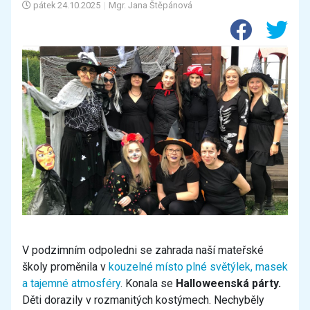
pátek
24.10.2025
|
Mgr. Jana Štěpánová
V podzimním odpoledni se zahrada naší mateřské
školy proměnila v
kouzelné místo plné světýlek, masek
a
tajemné atmosféry
. Konala se
Halloweenská párty.
Děti dorazily v rozmanitých kostýmech. Nechyběly