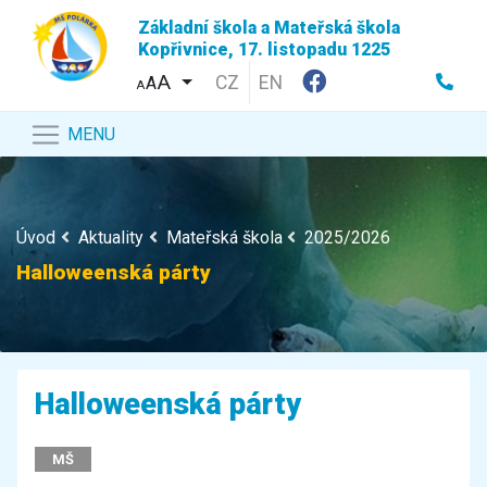
Základní škola a Mateřská škola
Kopřivnice, 17. listopadu 1225
CZ
EN
A
A
MENU
Úvod
Aktuality
Mateřská škola
2025/2026
Halloweenská párty
Halloweenská párty
MŠ