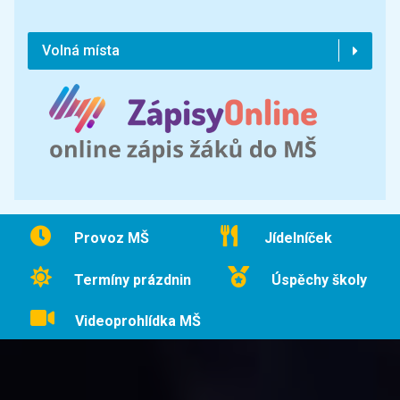
Volná místa
Provoz MŠ
Jídelníček
Termíny prázdnin
Úspěchy školy
Videoprohlídka MŠ