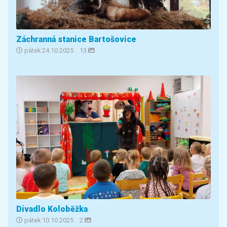
Záchranná stanice Bartošovice
pátek
24.10.2025
|
13
Divadlo Koloběžka
pátek
10.10.2025
|
2