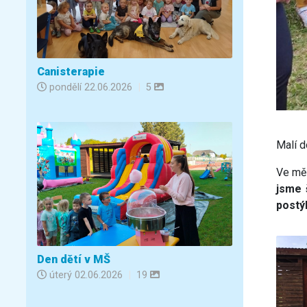
Canisterapie
pondělí
22.06.2026
|
5
Malí d
Ve měs
jsme 
postý
Den dětí v MŠ
úterý
02.06.2026
|
19