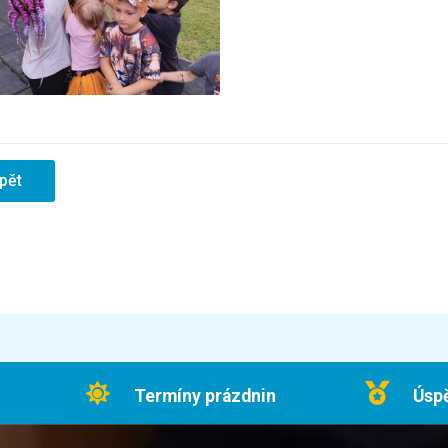
pět
Termíny prázdnin
Úsp