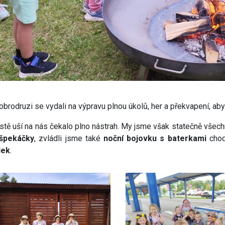
obrodruzi se vydali na výpravu plnou úkolů, her a překvapení, ab
tě uší na nás čekalo plno nástrah. My jsme však statečně všechn
špekáčky
, zvládli jsme také
noční bojovku s baterkami
chod
lek
.