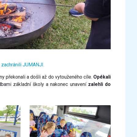
y
zachránili JUMANJI.
y překonali a došli až do vytouženého cíle.
Opékali
bami základní školy a nakonec unavení
zalehli do