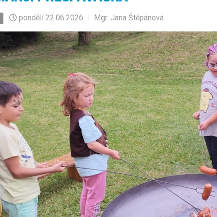
pondělí
22.06.2026
|
Mgr. Jana Štěpánová