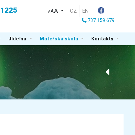
u 1225
CZ
EN
A
A
737 159 679
Jídelna
Mateřská škola
Kontakty