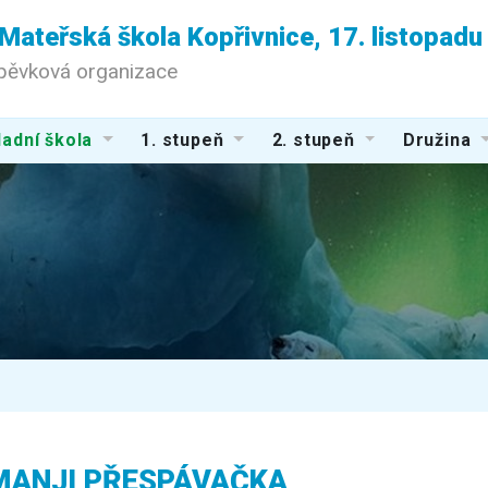
 Mateřská škola Kopřivnice, 17. listopad
spěvková organizace
adní škola
1. stupeň
2. stupeň
Družina
MANJI PŘESPÁVAČKA