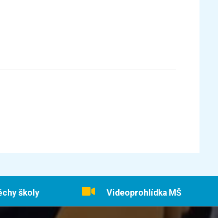
ěchy školy
Videoprohlídka MŠ