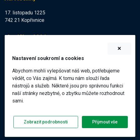
17. listopadu 1225
742 21 Kopřivnice
Identifikační údaje
IZO:
102113378
Nastavení soukromí a cookies
IČO:
47998121
Abychom mohli vylepšovat náš web, potřebujeme
Elektronická podatelna
vědět, co Vás zajímá. K tomu nám slouží řada
nástrojů a služeb. Některé jsou pro správnou funkci
ID datové schránky:
naší stránky nezbytné, o zbytku můžete rozhodnout
98pgf7m
sami.
©
2026 ZŠ a MŠ 17. listopadu, Kopřivnice |
|
Předchozí web
Zobrazit podrobnosti
Přijmout vše
Prohlášení o přístupnosti
GDPR
Nastavení soukromí