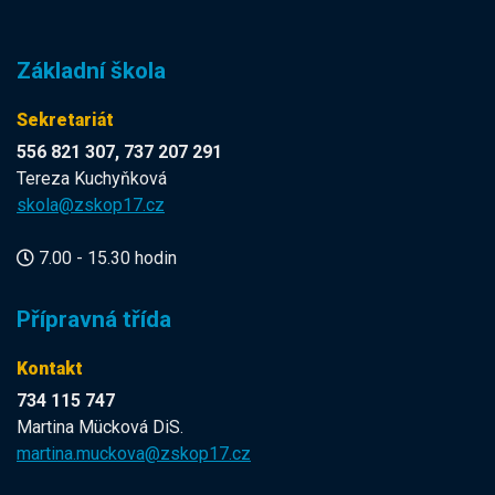
Základní škola
Sekretariát
556 821 307, 737 207 291
Tereza Kuchyňková
skola@zskop17.cz
7.00 - 15.30 hodin
Přípravná třída
Kontakt
734 115 747
Martina Mücková DiS.
martina.muckova@zskop17.cz