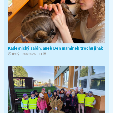
Kadeřnický salón, aneb Den maminek trochu jinak
úterý
19.05.2026
|
11