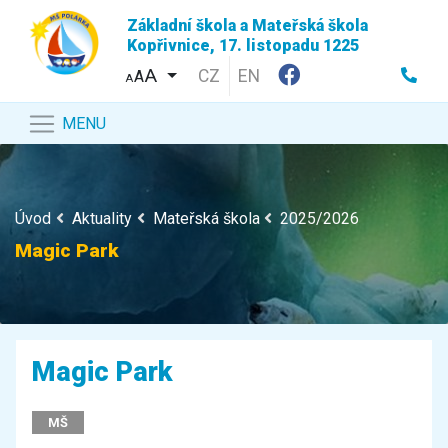
Základní škola a Mateřská škola
Kopřivnice, 17. listopadu 1225
CZ
EN
A
A
MENU
Úvod
Aktuality
Mateřská škola
2025/2026
Magic Park
Magic Park
MŠ