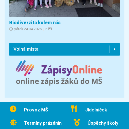
Biodiverzita kolem nás
pátek
24.04.2026
|
5
Volná místa
Provoz MŠ
Jídelníček
Termíny prázdnin
Úspěchy školy