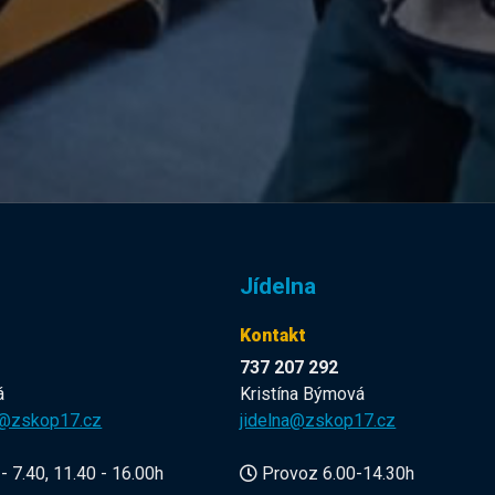
Jídelna
Kontakt
737 207 292
á
Kristína Býmová
a@zskop17.cz
jidelna@zskop17.cz
- 7.40, 11.40 - 16.00h
Provoz 6.00-14.30h