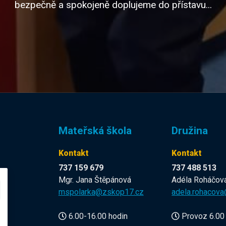
bezpečně a spokojeně doplujeme do přístavu...
Mateřská škola
Družina
Kontakt
Kontakt
737 159 679
737 488 513
Mgr. Jana Štěpánová
Adéla Roháčov
z
mspolarka@zskop17.cz
adela.rohacov
6.00-16.00 hodin
Provoz 6.00 