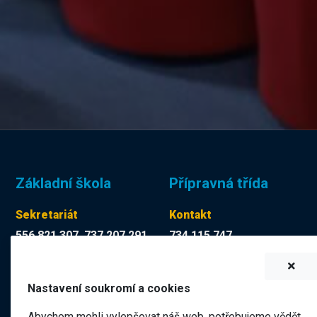
Základní škola
Přípravná třída
Sekretariát
Kontakt
556 821 307, 737 207 291
734 115 747
Tereza Kuchyňková
Martina Mücková DiS.
skola@zskop17.cz
martina.muckova@zskop17.c
Nastavení soukromí a cookies
7.00 - 15.30 hodin
8.00 - 11.40 hodin
Abychom mohli vylepšovat náš web, potřebujeme vědět,