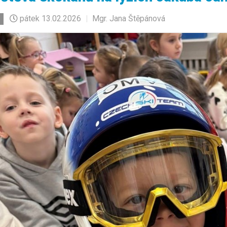
pátek
13.02.2026
|
Mgr. Jana Štěpánová