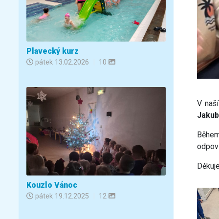
Plavecký kurz
pátek
13.02.2026
|
10
V naší
Jakub
Během 
odpoví
Děku
Kouzlo Vánoc
pátek
19.12.2025
|
12