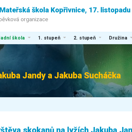
 Mateřská škola Kopřivnice, 17. listopad
spěvková organizace
adní škola
1. stupeň
2. stupeň
Družina
Jakuba Jandy a Jakuba Sucháčka
štěva skokanů na lyžích Jakuba Ja