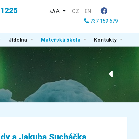
u 1225
CZ
EN
A
A
737 159 679
Jídelna
Mateřská škola
Kontakty
ndy a Jakuba Sucháčka