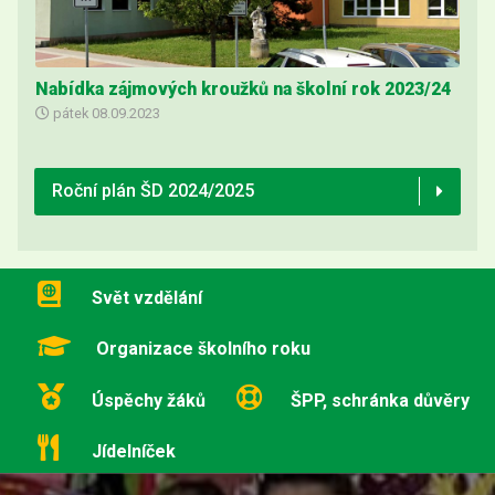
Nabídka zájmových kroužků na školní rok 2023/24
pátek
08.09.2023
Roční plán ŠD 2024/2025
Svět vzdělání
Organizace školního roku
Úspěchy žáků
ŠPP, schránka důvěry
Jídelníček