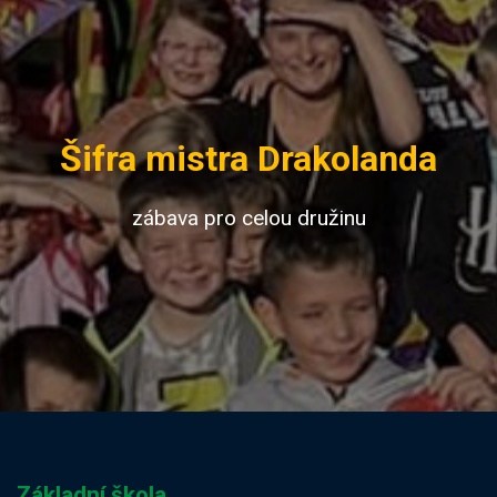
Šifra mistra Drakolanda
zábava pro celou družinu
Základní škola