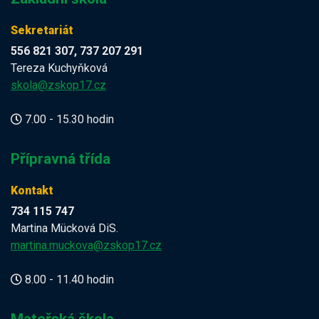
Sekretariát
556 821 307, 737 207 291
Tereza Kuchyňková
skola@zskop17.cz
7.00 - 15.30 hodin
Přípravná třída
Kontakt
734 115 747
Martina Mücková DiS.
martina.muckova@zskop17.cz
8.00 - 11.40 hodin