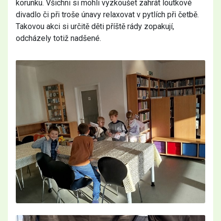
korunku. Všichni si mohli vyzkoušet zahrát loutkové
divadlo či při troše únavy relaxovat v pytlích při četbě.
Takovou akci si určitě děti příště rády zopakují,
odcházely totiž nadšené.