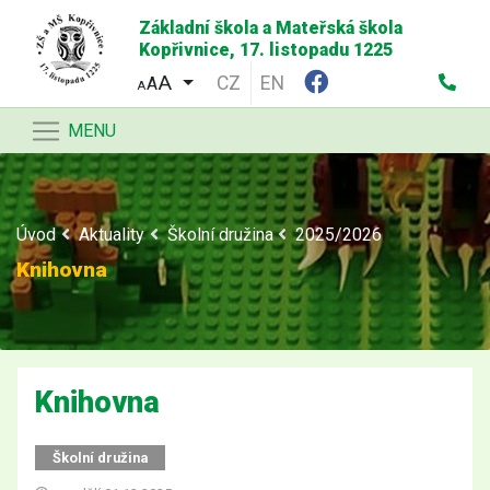
Základní škola a Mateřská škola
Kopřivnice, 17. listopadu 1225
CZ
EN
A
A
MENU
Úvod
Aktuality
Školní družina
2025/2026
Knihovna
Knihovna
Školní družina