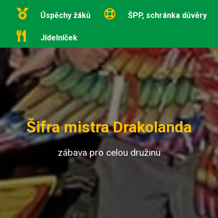
Úspěchy žáků
ŠPP, schránka důvěry
Jídelníček
Šifra mistra Drakolanda
zábava pro celou družinu