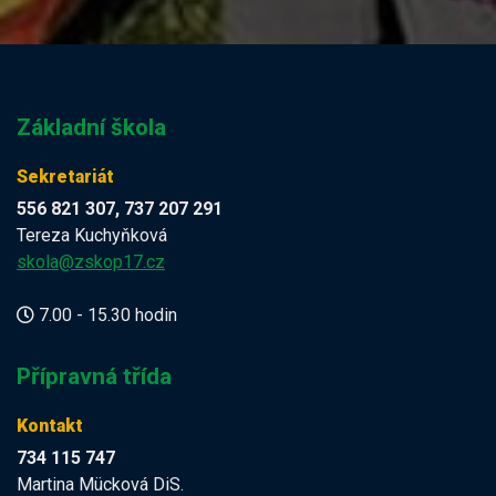
Základní škola
Sekretariát
556 821 307, 737 207 291
Tereza Kuchyňková
skola@zskop17.cz
7.00 - 15.30 hodin
Přípravná třída
Kontakt
734 115 747
Martina Mücková DiS.