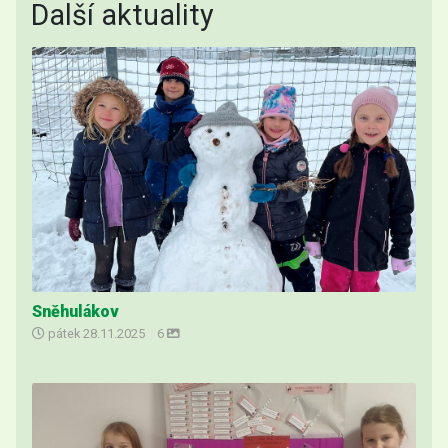
Další aktuality
Sněhulákov
pátek
28.11.2025
|
6