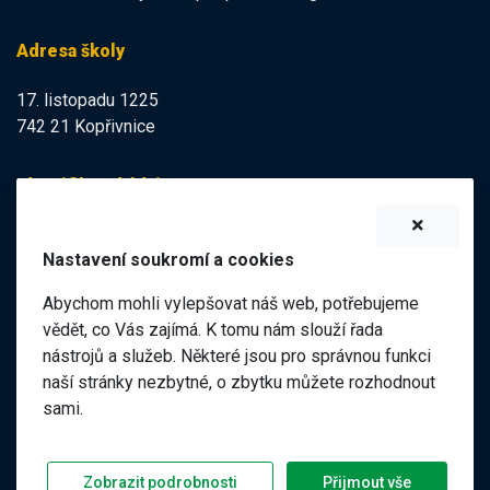
Adresa školy
17. listopadu 1225
742 21 Kopřivnice
Identifikační údaje
IZO:
102113378
Nastavení soukromí a cookies
IČO:
47998121
Abychom mohli vylepšovat náš web, potřebujeme
Elektronická podatelna
vědět, co Vás zajímá. K tomu nám slouží řada
nástrojů a služeb. Některé jsou pro správnou funkci
ID datové schránky:
naší stránky nezbytné, o zbytku můžete rozhodnout
98pgf7m
sami.
©
2026 ZŠ a MŠ 17. listopadu, Kopřivnice |
|
Předchozí web
Zobrazit podrobnosti
Přijmout vše