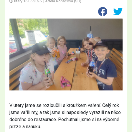
úterý
16.06.2026
|
Adéla Roháčová (ŠD)
V úterý jsme se rozloučili s kroužkem vaření. Celý rok
jsme vařili my, a tak jsme si naposledy vyrazili na něco
dobrého do restaurace. Pochutnali jsme si na výborné
pizze a nanuku.