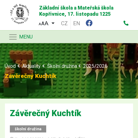
Základní škola a Mateřská škola
Kopřivnice, 17. listopadu 1225
CZ
EN
A
A
MENU
Úvod
Aktuality
Školní družina
2025/2026
Závěrečný Kuchtík
Závěrečný Kuchtík
školní družina