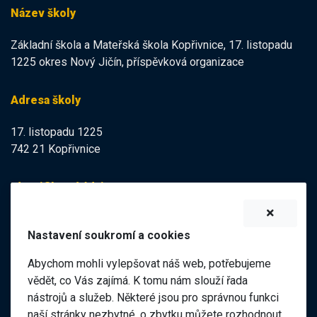
Název školy
Základní škola a Mateřská škola Kopřivnice, 17. listopadu
1225 okres Nový Jičín, příspěvková organizace
Adresa školy
17. listopadu 1225
742 21 Kopřivnice
Identifikační údaje
IZO:
102113378
Nastavení soukromí a cookies
IČO:
47998121
Abychom mohli vylepšovat náš web, potřebujeme
Elektronická podatelna
vědět, co Vás zajímá. K tomu nám slouží řada
nástrojů a služeb. Některé jsou pro správnou funkci
ID datové schránky:
naší stránky nezbytné, o zbytku můžete rozhodnout