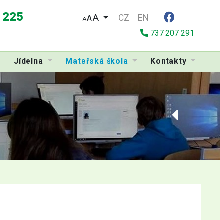
 1225
CZ
EN
A
A
737 207 291
Jídelna
Mateřská škola
Kontakty