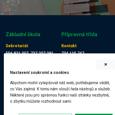
Základní škola
Přípravná třída
Sekretariát
Kontakt
556 821 307, 737 207 291
734 115 747
Tereza Kuchyňková
Martina Mücková DiS.
skola@zskop17.cz
martina.muckova@zskop17.c
Nastavení soukromí a cookies
7.00 - 15.30 hodin
8.00 - 11.40 hodin
Abychom mohli vylepšovat náš web, potřebujeme vědět,
co Vás zajímá. K tomu nám slouží řada nástrojů a služeb.
Některé jsou pro správnou funkci naší stránky nezbytné,
Název školy
o zbytku můžete rozhodnout sami.
Základní škola a Mateřská škola Kopřivnice, 17. listopadu 1