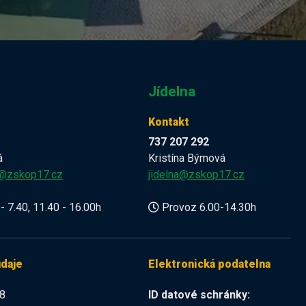
Jídelna
Kontakt
737 207 292
á
Kristína Býmová
a@zskop17.cz
jidelna@zskop17.cz
- 7.40, 11.40 - 16.00h
Provoz 6.00-14.30h
údaje
Elektronická podatelna
8
ID datové schránky: