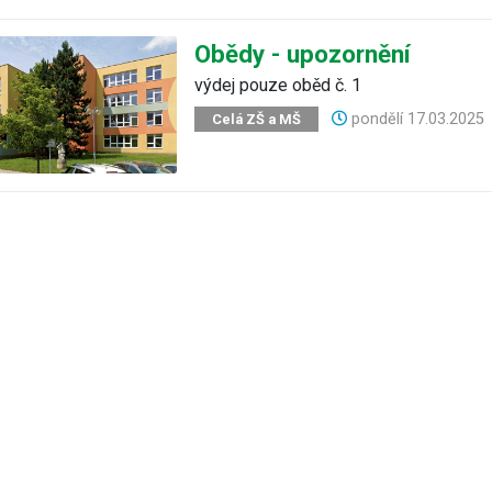
Obědy - upozornění
výdej pouze oběd č. 1
pondělí
17.03.2025
Celá ZŠ a MŠ