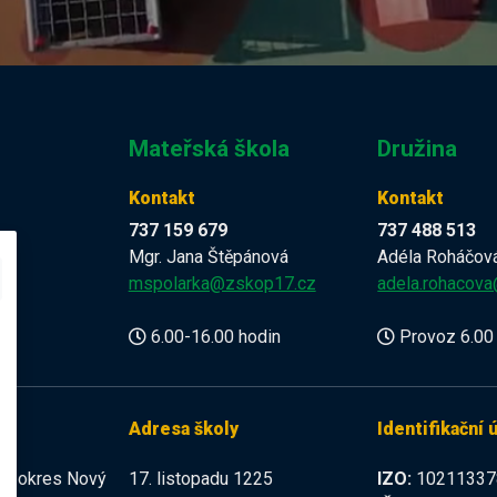
Mateřská škola
Družina
Kontakt
Kontakt
737 159 679
737 488 513
Mgr. Jana Štěpánová
Adéla Roháčov
z
mspolarka@zskop17.cz
adela.rohacov
6.00-16.00 hodin
Provoz 6.00 
Adresa školy
Identifikační 
225 okres Nový
17. listopadu 1225
IZO:
10211337