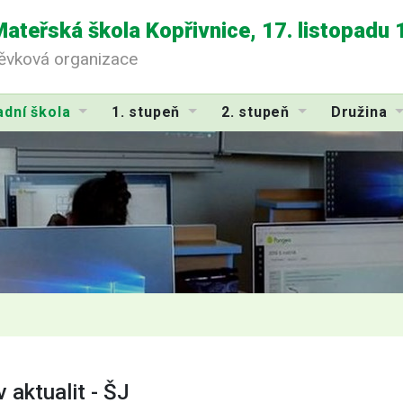
Mateřská škola Kopřivnice, 17. listopadu
pěvková organizace
adní škola
1. stupeň
2. stupeň
Družina
v aktualit - ŠJ