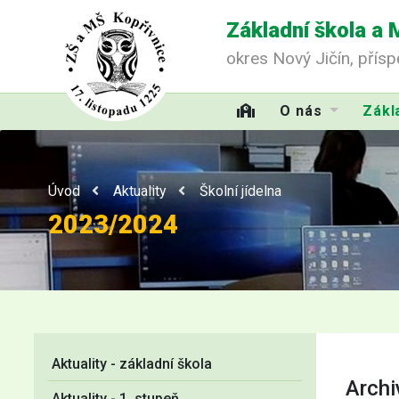
Základní škola a 
okres Nový Jičín, přís
O nás
Zákl
Úvod
Aktuality
Školní jídelna
2023/2024
Aktuality - základní škola
Archi
Aktuality - 1. stupeň