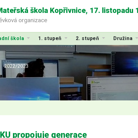
Mateřská škola Kopřivnice, 17. listopadu
pěvková organizace
adní škola
1. stupeň
2. stupeň
Družina
2022/2023
KU propojuje generace