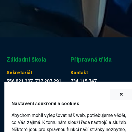
Základní škola
Přípravná třída
Sekretariát
Kontakt
556 821 307, 737 207 291
734 115 747
Tereza Kuchyňková
Martina Mücková DiS.
skola@zskop17.cz
martina.muckova@zskop17.c
Nastavení soukromí a cookies
7.00 - 15.30 hodin
8.00 - 11.40 hodin
Abychom mohli vylepšovat náš web, potřebujeme vědět,
co Vás zajímá. K tomu nám slouží řada nástrojů a služeb.
Některé jsou pro správnou funkci naší stránky nezbytné,