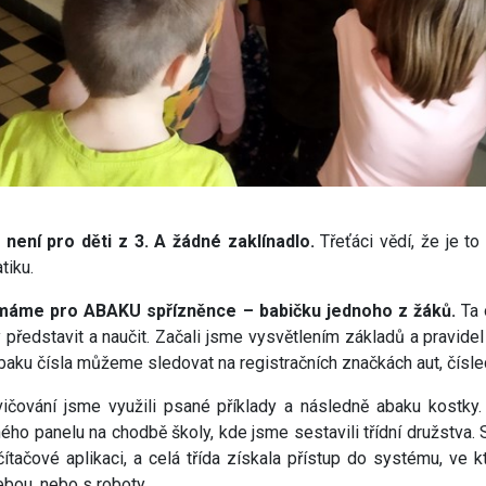
není pro děti z 3. A žádné zaklínadlo.
Třeťáci vědí, že je t
tiku.
máme pro ABAKU spřízněnce – babičku jednoho z žáků.
Ta 
y představit a naučit. Začali jsme vysvětlením základů a pravid
Abaku čísla můžeme sledovat na registračních značkách aut, čísle
ičování jsme využili psané příklady a následně abaku kostky
ého panelu na chodbě školy, kde jsme sestavili třídní družstva.
očítačové aplikaci, a celá třída získala přístup do systému, ve
bou, nebo s roboty.