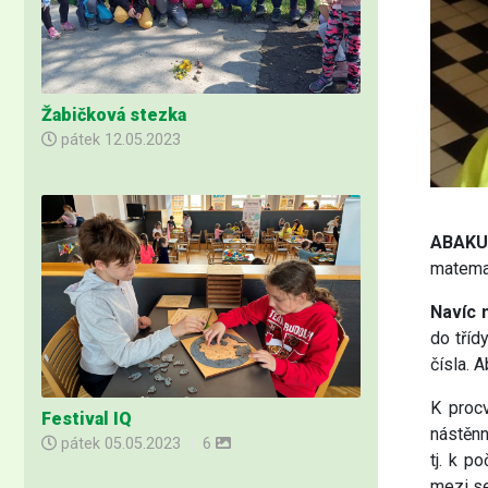
Žabičková stezka
pátek
12.05.2023
ABAKU 
matema
Navíc 
do tříd
čísla. 
K procv
Festival IQ
nástěnn
pátek
05.05.2023
|
6
tj. k p
mezi se