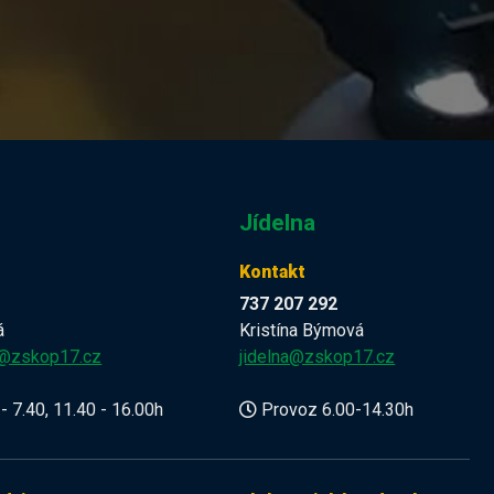
Jídelna
Kontakt
737 207 292
á
Kristína Býmová
a@zskop17.cz
jidelna@zskop17.cz
- 7.40, 11.40 - 16.00h
Provoz 6.00-14.30h