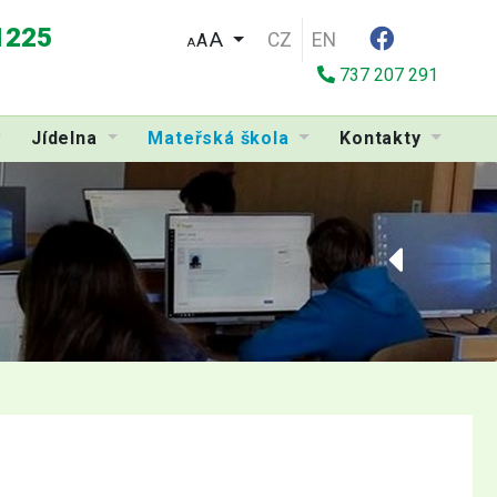
 1225
CZ
EN
A
A
737 207 291
Jídelna
Mateřská škola
Kontakty