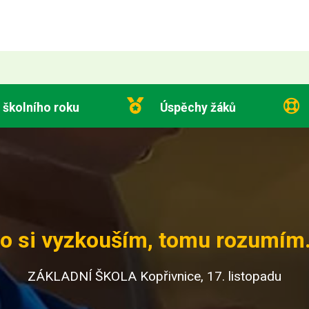
 školního roku
Úspěchy žáků
o si vyzkouším, tomu rozumím.
ZÁKLADNÍ ŠKOLA Kopřivnice, 17. listopadu