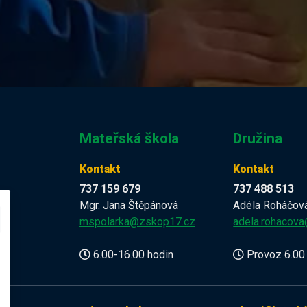
Mateřská škola
Družina
Kontakt
Kontakt
737 159 679
737 488 513
Mgr. Jana Štěpánová
Adéla Roháčov
z
mspolarka@zskop17.cz
adela.rohacov
6.00-16.00 hodin
Provoz 6.00 