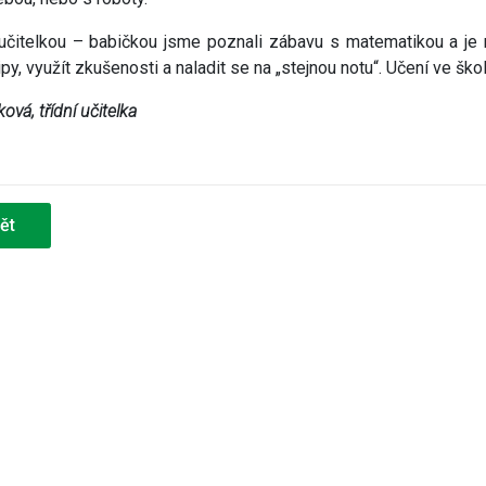
 učitelkou – babičkou jsme poznali zábavu s matematikou a je
ipy, využít zkušenosti a naladit se na „stejnou notu“. Učení ve ško
ová, třídní učitelka
ět