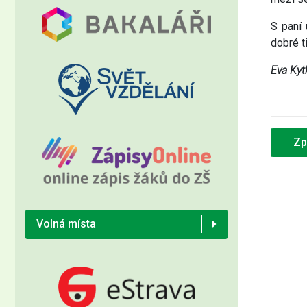
S paní
dobré t
Eva Kytk
Zp
Volná místa