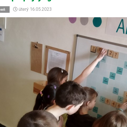
úterý
16.05.2023
peň