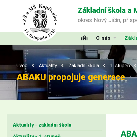
Základní škola a 
okres Nový Jičín, přís
O nás
Zákl
Úvod
Aktuality
Základní škola
1. stupeň
ABAKU propojuje generace
Aktuality - základní škola
ABA
Aktuality - 1. stupeň