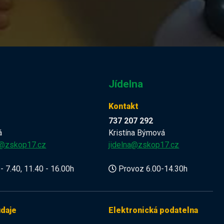
Jídelna
Kontakt
737 207 292
á
Kristína Býmová
a@zskop17.cz
jidelna@zskop17.cz
- 7.40, 11.40 - 16.00h
Provoz 6.00-14.30h
údaje
Elektronická podatelna