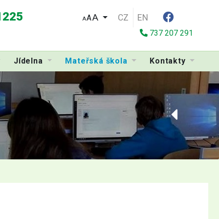
 1225
CZ
EN
A
A
737 207 291
Jídelna
Mateřská škola
Kontakty