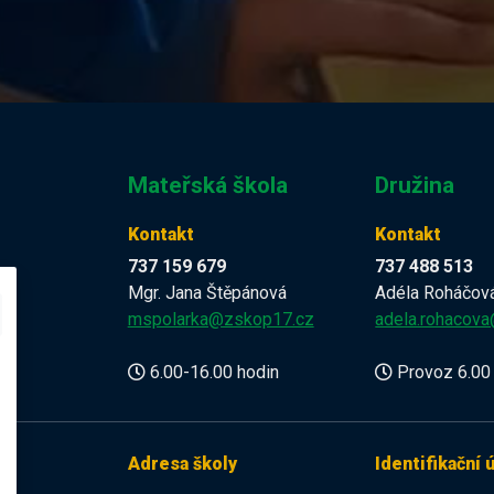
Mateřská škola
Družina
Kontakt
Kontakt
737 159 679
737 488 513
Mgr. Jana Štěpánová
Adéla Roháčov
z
mspolarka@zskop17.cz
adela.rohacov
6.00-16.00 hodin
Provoz 6.00 
Adresa školy
Identifikační 