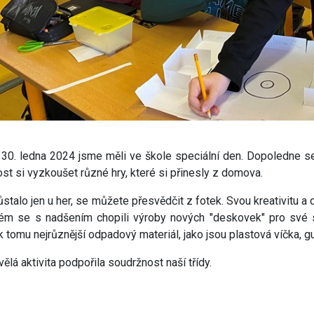
 30. ledna 2024 jsme měli ve škole speciální den. Dopoledne se 
tost si vyzkoušet různé hry, které si přinesly z domova.
stalo jen u her, se můžete přesvědčit z fotek. Svou kreativitu a 
ém se s nadšením chopili výroby nových "deskovek" pro své spo
 k tomu nejrůznější odpadový materiál, jako jsou plastová víčka, gu
vělá aktivita podpořila soudržnost naší třídy.