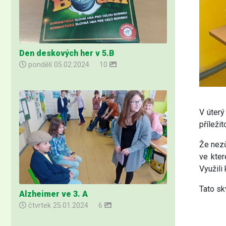
Den deskových her v 5.B
pondělí
05.02.2024
|
10
V úterý
příleži
Že nezů
ve kter
Využili
Tato sk
Alzheimer ve 3. A
čtvrtek
25.01.2024
|
6