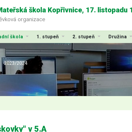
Mateřská škola Kopřivnice, 17. listopadu
pěvková organizace
adní škola
1. stupeň
2. stupeň
Družina
2023/2024
kovky" v 5.A