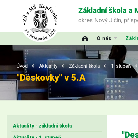
Základní škola a 
okres Nový Jičín, přís
O nás
Zákl
Úvod
Aktuality
Základní škola
1. stupeň
"Deskovky" v 5.A
Aktuality - základní škola
"Des
Aktuality - 1. stupeň