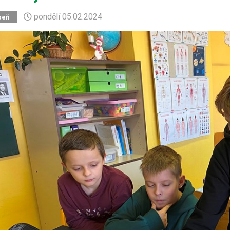
pondělí
05.02.2024
peň