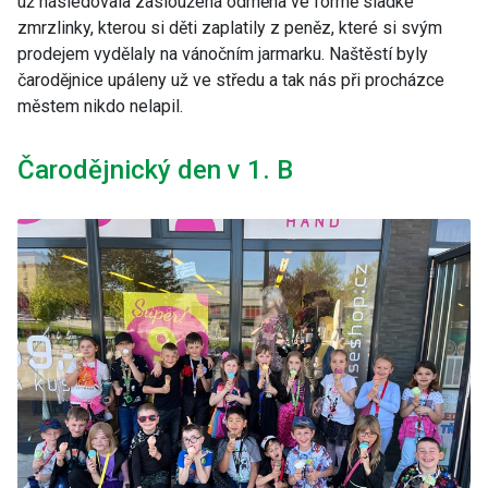
už následovala zasloužená odměna ve formě sladké
zmrzlinky, kterou si děti zaplatily z peněz, které si svým
prodejem vydělaly na vánočním jarmarku. Naštěstí byly
čarodějnice upáleny už ve středu a tak nás při procházce
městem nikdo nelapil.
Čarodějnický den v 1. B