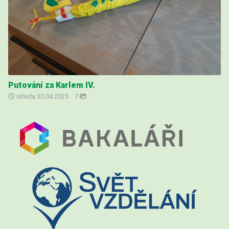
Putování za Karlem IV.
středa
30.04.2025
|
7