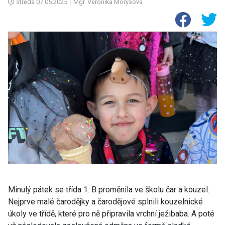
středa
07.05.2025
|
Mgr. Veronika Morysová
Minulý pátek se třída 1. B proměnila ve školu čar a kouzel.
Nejprve malé čarodějky a čarodějové splnili kouzelnické
úkoly ve třídě, které pro ně připravila vrchní ježibaba. A poté