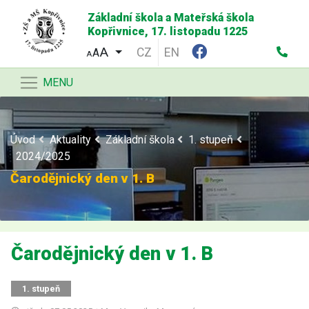
Základní škola a Mateřská škola
Kopřivnice, 17. listopadu 1225
CZ
EN
A
A
MENU
Úvod
Aktuality
Základní škola
1. stupeň
2024/2025
Čarodějnický den v 1. B
Čarodějnický den v 1. B
1. stupeň