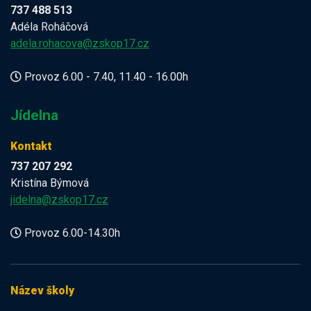
737 488 513
Adéla Roháčová
adela.rohacova@zskop17.cz
Provoz 6.00 - 7.40, 11.40 - 16.00h
Jídelna
Kontakt
737 207 292
Kristína Býmová
jidelna@zskop17.cz
Provoz 6.00-14.30h
Název školy