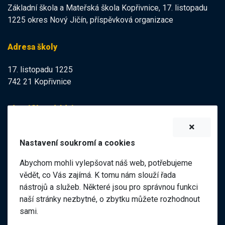
Základní škola a Mateřská škola Kopřivnice, 17. listopadu
1225 okres Nový Jičín, příspěvková organizace
Adresa školy
17. listopadu 1225
742 21 Kopřivnice
Identifikační údaje
IZO:
102113378
Nastavení soukromí a cookies
IČO:
47998121
Abychom mohli vylepšovat náš web, potřebujeme
Elektronická podatelna
vědět, co Vás zajímá. K tomu nám slouží řada
nástrojů a služeb. Některé jsou pro správnou funkci
ID datové schránky:
naší stránky nezbytné, o zbytku můžete rozhodnout
98pgf7m
sami.