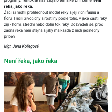
programy. Tentokrát nás zaujalo téma ke Dni Země
Není
řeka, jako řeka.
Žáci si mohli prohlédnout model řeky a její říční faunu a
floru. Třídili živočichy a rostliny podle toho, v jaké části řeky
žijí - horní, střední nebo dolní tok řeky. Dozvěděli se, proč
žádná řeka není stejná a jaký má každá z nich jedinečný
příběh.
Mgr. Jana Kollegová
Není řeka, jako řeka