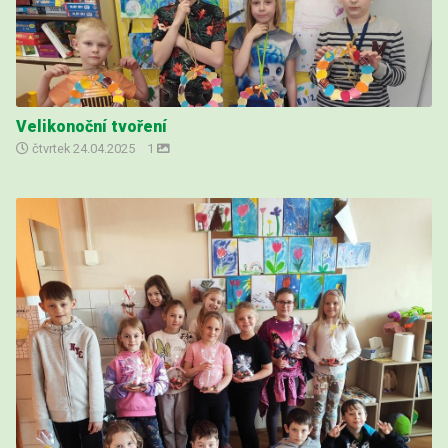
Velikonoční tvoření
čtvrtek
24.04.2025
|
1