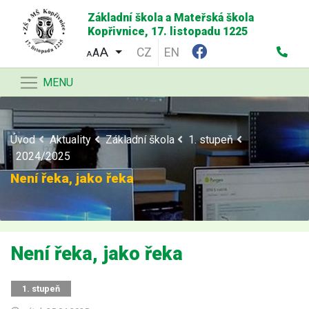
Základní škola a Mateřská škola
Kopřivnice, 17. listopadu 1225
CZ
EN
A
A
MENU
Úvod
Aktuality
Základní škola
1. stupeň
2024/2025
Není řeka, jako řeka
Není řeka, jako řeka
1. stupeň