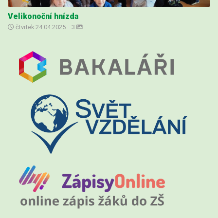
Velikonoční hnízda
čtvrtek
24.04.2025
|
3