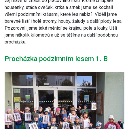
zajímavé si značit do pracovního listu. Kromě chlupaté
housenky, stáda oveček, krtka a srnek jsme se kochali
všemi podzimními krásami, které les nabízí. Viděli jsme
barevné listí i holé stromy, houby, žaludy a další plody lesa.
Pozorovali jsme také měnící se krajinu, pole a louky. Ušli
jsme několik kilometrů a už se těšíme na další podobnou
procházku.
Procházka podzimním lesem 1. B