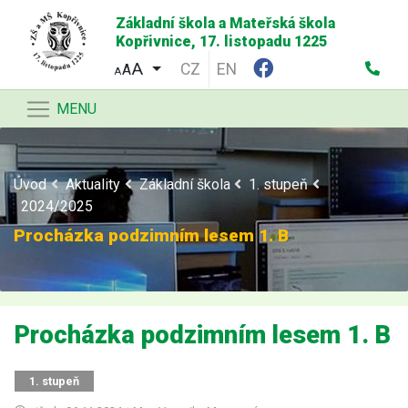
Základní škola a Mateřská škola
Kopřivnice, 17. listopadu 1225
CZ
EN
A
A
MENU
Úvod
Aktuality
Základní škola
1. stupeň
2024/2025
Procházka podzimním lesem 1. B
Procházka podzimním lesem 1. B
1. stupeň