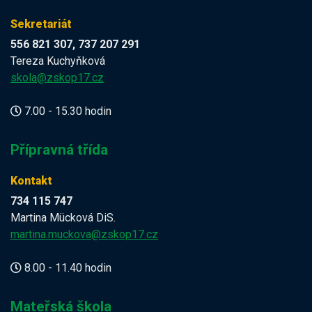
Sekretariát
556 821 307, 737 207 291
Tereza Kuchyňková
skola@zskop17.cz
7.00 - 15.30 hodin
Přípravná třída
Kontakt
734 115 747
Martina Mücková DiS.
martina.muckova@zskop17.cz
8.00 - 11.40 hodin
Mateřská škola