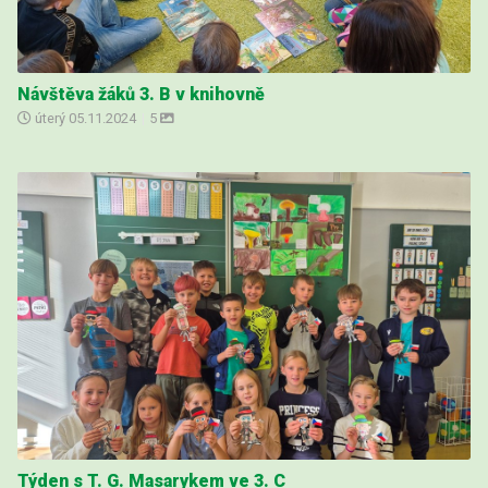
Návštěva žáků 3. B v knihovně
úterý
05.11.2024
|
5
Týden s T. G. Masarykem ve 3. C