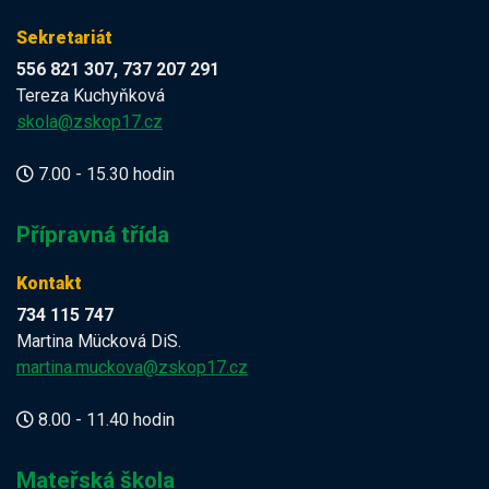
Sekretariát
556 821 307, 737 207 291
Tereza Kuchyňková
skola@zskop17.cz
7.00 - 15.30 hodin
Přípravná třída
Kontakt
734 115 747
Martina Mücková DiS.
martina.muckova@zskop17.cz
8.00 - 11.40 hodin
Mateřská škola