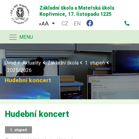
Základní škola a Mateřská škola
Kopřivnice, 17. listopadu 1225
CZ
EN
A
A
MENU
Úvod
Aktuality
Základní škola
1. stupeň
2025/2026
Hudební koncert
Hudební koncert
1. stupeň