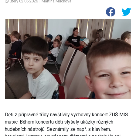
úterý
02.06.2026
|
Martina Mücková
Děti z přípravné třídy navštívily výchovný koncert ZUŠ MIS
music. Během koncertu děti slyšely ukázky různých
hudebních nástrojů. Seznámily se např. s klavírem,