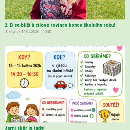
2. B se blíží k cílové rovince konce školního roku!
čtvrtek
14.05.2026
|
10
Jarní sběr je tady!