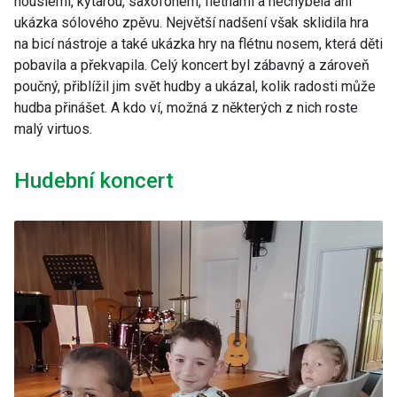
houslemi, kytarou, saxofonem, flétnami a nechyběla ani
ukázka sólového zpěvu. Největší nadšení však sklidila hra
na bicí nástroje a také ukázka hry na flétnu nosem, která děti
pobavila a překvapila. Celý koncert byl zábavný a zároveň
poučný, přiblížil jim svět hudby a ukázal, kolik radosti může
hudba přinášet. A kdo ví, možná z některých z nich roste
malý virtuos.
Hudební koncert