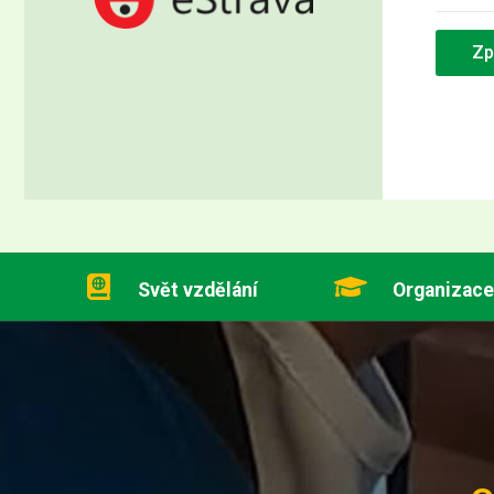
Zp
Svět vzdělání
Organizace