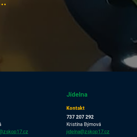
..
Jídelna
Kontakt
737 207 292
á
Kristína Býmová
a@zskop17.cz
jidelna@zskop17.cz