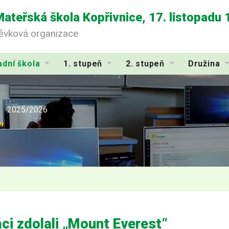
Mateřská škola Kopřivnice, 17. listopadu
pěvková organizace
adní škola
1. stupeň
2. stupeň
Družina
2025/2026
“
ci zdolali „Mount Everest“