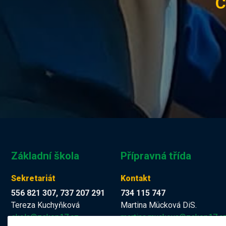
C
Základní škola
Přípravná třída
Sekretariát
Kontakt
556 821 307, 737 207 291
734 115 747
Tereza Kuchyňková
Martina Mücková DiS.
skola@zskop17.cz
martina.muckova@zskop17.c