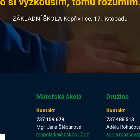
o si vyzkouším, tomu rozumím.
ZÁKLADNÍ ŠKOLA Kopřivnice, 17. listopadu
Mateřská škola
Družina
Kontakt
Kontakt
737 159 679
737 488 513
Mgr. Jana Štěpánová
Adéla Roháčov
z
mspolarka@zskop17.cz
adela.rohacov