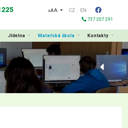
 1225
CZ
EN
A
A
737 207 291
Jídelna
Mateřská škola
Kontakty