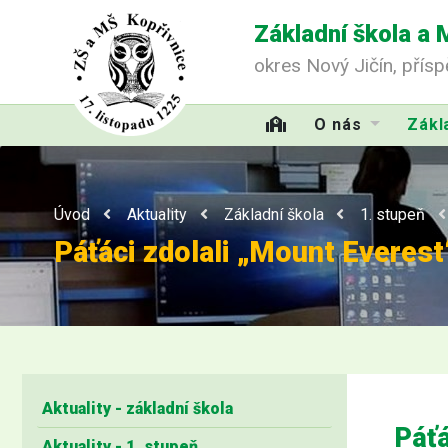
Základní škola a 
okres Nový Jičín, přís
O nás
Zákl
Úvod
Aktuality
Základní škola
1. stupeň
Páťáci zdolali „Mount Everest
Aktuality - základní škola
Páťá
Aktuality - 1. stupeň