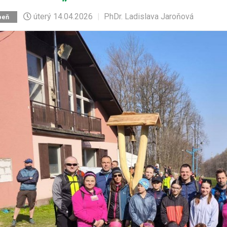
úterý
14.04.2026
|
PhDr. Ladislava Jaroňová
peň