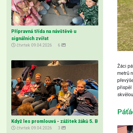
Přípravná třída na návštěvě u
signálních zvířat
čtvrtek
09.04.2026
|
6
Žáci pá
metrů n
převýše
přispěl
skvělou
Páťá
Když les promlouvá - zážitek žáků 5. B
čtvrtek
09.04.2026
|
3