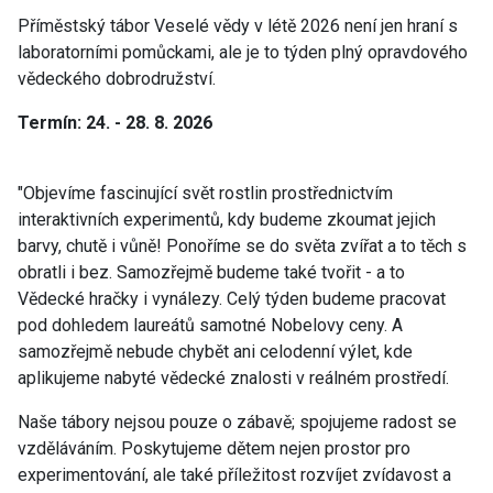
Příměstský tábor Veselé vědy v létě 2026 není jen hraní s
laboratorními pomůckami, ale je to týden plný opravdového
vědeckého dobrodružství.
Termín: 24. - 28. 8. 2026
"Objevíme fascinující svět rostlin prostřednictvím
interaktivních experimentů, kdy budeme zkoumat jejich
barvy, chutě i vůně! Ponoříme se do světa zvířat a to těch s
obratli i bez. Samozřejmě budeme také tvořit - a to
Vědecké hračky i vynálezy. Celý týden budeme pracovat
pod dohledem laureátů samotné Nobelovy ceny.
A
samozřejmě nebude chybět ani celodenní výlet, kde
aplikujeme nabyté vědecké znalosti v reálném prostředí.
Naše tábory nejsou pouze o zábavě; spojujeme radost se
vzděláváním. Poskytujeme dětem nejen prostor pro
experimentování, ale také příležitost rozvíjet zvídavost a