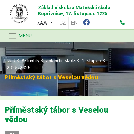
Základní škola a Mateřská škola
Kopřivnice, 17. listopadu 1225
CZ
EN
A
A
MENU
Úvod
Aktuality
Základní škola
1. stupeň
2025/2026
Příměstský tábor s Veselou vědou
Příměstský tábor s Veselou
vědou