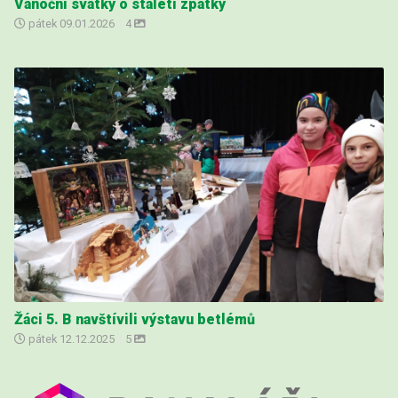
Vánoční svátky o staletí zpátky
pátek
09.01.2026
|
4
Žáci 5. B navštívili výstavu betlémů
pátek
12.12.2025
|
5