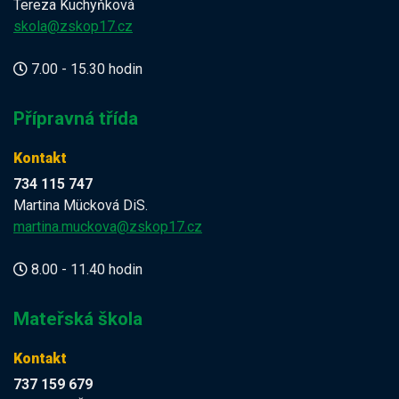
Tereza Kuchyňková
skola@zskop17.cz
7.00 - 15.30 hodin
Přípravná třída
Kontakt
734 115 747
Martina Mücková DiS.
martina.muckova@zskop17.cz
8.00 - 11.40 hodin
Mateřská škola
Kontakt
737 159 679