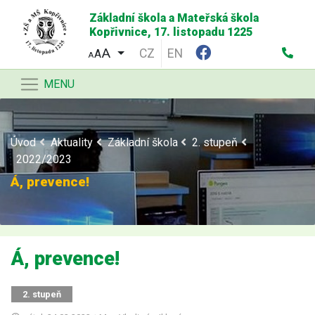
Základní škola a Mateřská škola
Kopřivnice, 17. listopadu 1225
CZ
EN
A
A
MENU
Úvod
Aktuality
Základní škola
2. stupeň
2022/2023
Á, prevence!
Á, prevence!
2. stupeň