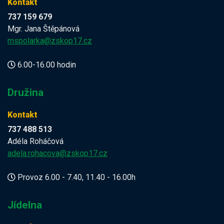
Kontakt
737 159 679
Mgr. Jana Štěpánová
mspolarka@zskop17.cz
6.00-16.00 hodin
Družina
Kontakt
737 488 513
Adéla Roháčová
adela.rohacova@zskop17.cz
Provoz 6.00 - 7.40, 11.40 - 16.00h
Jídelna