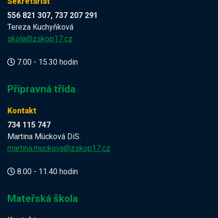
Sekretariát
556 821 307, 737 207 291
Tereza Kuchyňková
skola@zskop17.cz
7.00 - 15.30 hodin
Přípravná třída
Kontakt
734 115 747
Martina Mücková DiS.
martina.muckova@zskop17.cz
8.00 - 11.40 hodin
Mateřská škola