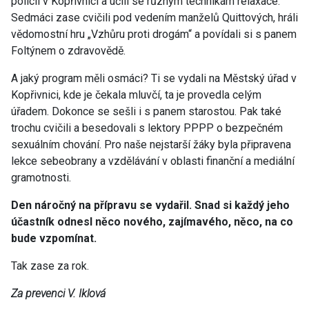
policii v Kopřivnici a učili se různým technikám relaxace.
Sedmáci zase cvičili pod vedením manželů Quittových, hráli
vědomostní hru „Vzhůru proti drogám“ a povídali si s panem
Foltýnem o zdravovědě.
A jaký program měli osmáci? Ti se vydali na Městský úřad v
Kopřivnici, kde je čekala mluvčí, ta je provedla celým
úřadem. Dokonce se sešli i s panem starostou. Pak také
trochu cvičili a besedovali s lektory PPPP o bezpečném
sexuálním chování. Pro naše nejstarší žáky byla připravena
lekce sebeobrany a vzdělávání v oblasti finanční a mediální
gramotnosti.
Den náročný na přípravu se vydařil. Snad si každý jeho
účastník odnesl něco nového, zajímavého, něco, na co
bude vzpomínat.
Tak zase za rok.
Za prevenci V. Iklová