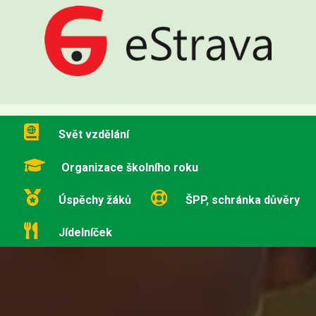
Svět vzdělání
Organizace školního roku
Úspěchy žáků
ŠPP, schránka důvěry
Jídelníček