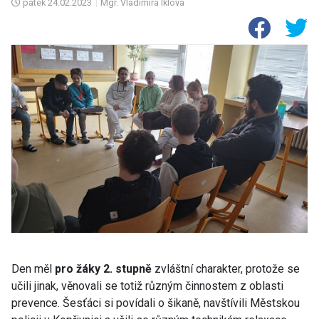
pátek
24.02.2023
|
Mgr. Vladimíra Iklová
Den měl
pro žáky 2. stupně
zvláštní charakter, protože se
učili jinak, věnovali se totiž různým činnostem z oblasti
prevence. Šesťáci si povídali o šikaně, navštívili Městskou