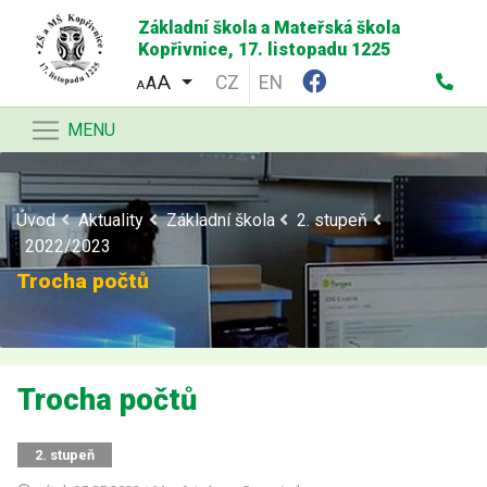
Základní škola a Mateřská škola
Kopřivnice, 17. listopadu 1225
CZ
EN
A
A
MENU
Úvod
Aktuality
Základní škola
2. stupeň
2022/2023
Trocha počtů
Trocha počtů
2. stupeň