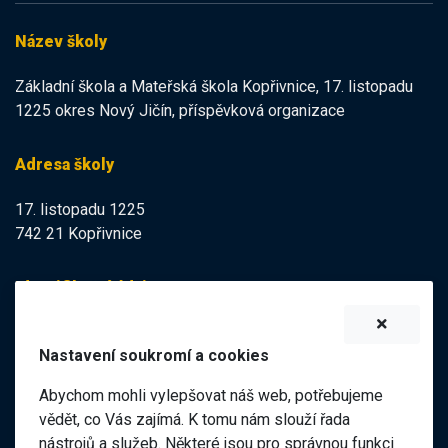
Název školy
Základní škola a Mateřská škola Kopřivnice, 17. listopadu
1225 okres Nový Jičín, příspěvková organizace
Adresa školy
17. listopadu 1225
742 21 Kopřivnice
Identifikační údaje
IZO:
102113378
Nastavení soukromí a cookies
IČO:
47998121
Abychom mohli vylepšovat náš web, potřebujeme
Elektronická podatelna
vědět, co Vás zajímá. K tomu nám slouží řada
nástrojů a služeb. Některé jsou pro správnou funkci