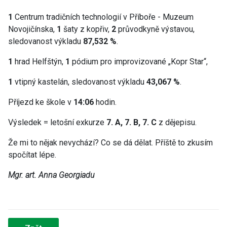
1
Centrum tradičních technologií v Příboře - Muzeum
Novojičínska,
1
šaty z kopřiv,
2
průvodkyně výstavou,
sledovanost výkladu
87,532 %
.
1
hrad Helfštýn,
1
pódium pro improvizované „Kopr Star“,
1
vtipný kastelán, sledovanost výkladu
43,067 %
.
Příjezd ke škole v
14:06
hodin.
Výsledek = letošní exkurze
7. A, 7. B, 7. C
z dějepisu.
Že mi to nějak nevychází? Co se dá dělat. Příště to zkusím
spočítat lépe.
Mgr. art. Anna Georgiadu