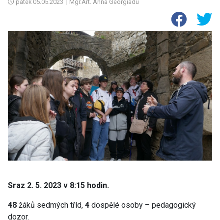
pátek
05.05.2023
|
Mgr.Art. Anna Georgiadu
Sraz 2. 5. 2023 v 8:15 hodin.
48
žáků sedmých tříd,
4
dospělé osoby – pedagogický
dozor.