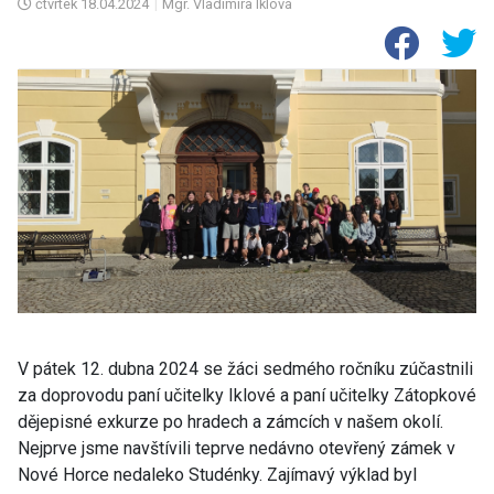
čtvrtek
18.04.2024
|
Mgr. Vladimíra Iklová
V pátek 12. dubna 2024 se žáci sedmého ročníku zúčastnili
za doprovodu paní učitelky Iklové a paní učitelky Zátopkové
dějepisné exkurze po hradech a zámcích v našem okolí.
Nejprve jsme navštívili teprve nedávno otevřený zámek v
Nové Horce nedaleko Studénky. Zajímavý výklad byl