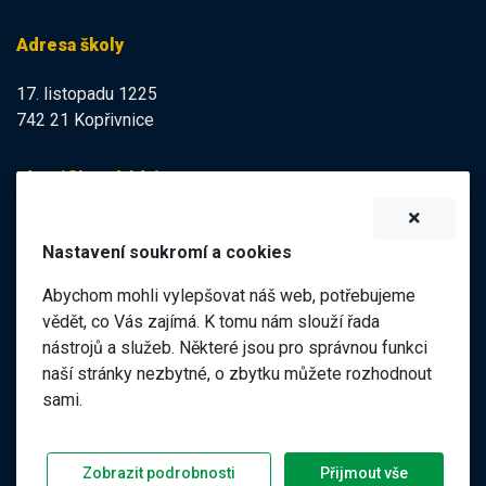
Adresa školy
17. listopadu 1225
742 21 Kopřivnice
Identifikační údaje
IZO:
102113378
Nastavení soukromí a cookies
IČO:
47998121
Abychom mohli vylepšovat náš web, potřebujeme
Elektronická podatelna
vědět, co Vás zajímá. K tomu nám slouží řada
nástrojů a služeb. Některé jsou pro správnou funkci
ID datové schránky:
naší stránky nezbytné, o zbytku můžete rozhodnout
98pgf7m
sami.
©
2026 ZŠ a MŠ 17. listopadu, Kopřivnice |
|
Předchozí web
Zobrazit podrobnosti
Přijmout vše
Prohlášení o přístupnosti
GDPR
Nastavení soukromí