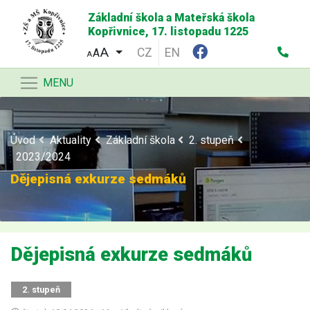
Základní škola a Mateřská škola
Kopřivnice, 17. listopadu 1225
CZ
EN
A
A
MENU
Úvod
Aktuality
Základní škola
2. stupeň
2023/2024
Dějepisná exkurze sedmáků
Dějepisná exkurze sedmáků
2. stupeň