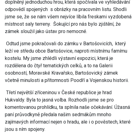
doplněný jednoduchou hrou, která spočívala ve vyhledávání
odpovědí spojených s obrázky na pracovním listu. Shodli
jsme se, že se nám všem nejvíce líbila freskami vyzdobená
místnost saly terreny. Šokující pro nás bylo zjištění, že
zámek sloužil jako ústav pro nemocné.
Odtud jsme pokračovali do zámku v Bartošovicích, který
leží ve středu obce Bartošovice, naproti místnímu farnímu
kostelu. My jsme zhlédli výstavní expozici, která je
rozdělena do čtyř tematických celků, a to na Galerii
osobností, Moravské Kravařsko, Bartošovický zámek
včetně minulosti a přítomnosti Poodří a Vojenskou historii.
Třetí největší zříceninou v České republice je hrad
Hukvaldy. Byla to jasná volba. Rozhodli jsme se pro
komentovanou prohlídku, ta splnila naše očekávání. Úžasná
paní průvodkyně předala našim sedmákům mnoho
zajímavých informací nejen o hradu, ale i o pověstech, které
jsou s ním spojeny.