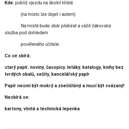
Kde:
poblíž vjezdu na školní hřiště
(na místo lze dojet i autem)
Na místě bude sběr přebírat a vážit žákovská
služba pod dohledem
pověřeného učitele.
Co se sbírá:
starý papír
,
noviny
,
časopisy
,
letáky
,
katalogy
,
knihy bez
tvrdých obalů, sešity, kancelářský papír
Papír nesmí být mokrý a znečištěný a musí být svázaný!
Nesbírá se
:
kartony, vlnitá a technická lepenka