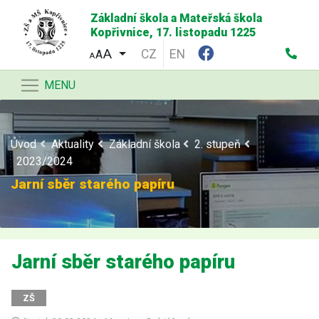
Základní škola a Mateřská škola
Kopřivnice, 17. listopadu 1225
CZ
EN
A
A
MENU
Úvod
Aktuality
Základní škola
2. stupeň
2023/2024
Jarní sběr starého papíru
Jarní sběr starého papíru
ZŠ