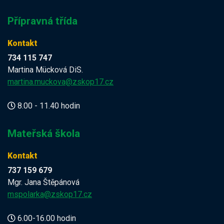
Přípravná třída
Kontakt
734 115 747
Martina Mücková DiS.
martina.muckova@zskop17.cz
8.00 - 11.40 hodin
Mateřská škola
Kontakt
737 159 679
Mgr. Jana Štěpánová
mspolarka@zskop17.cz
6.00-16.00 hodin