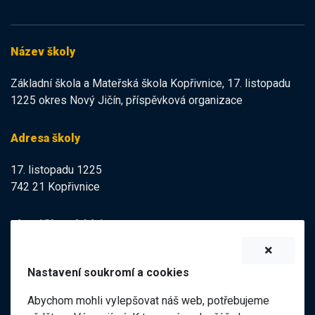
Název školy
Základní škola a Mateřská škola Kopřivnice, 17. listopadu
1225 okres Nový Jičín, příspěvková organizace
Adresa školy
17. listopadu 1225
742 21 Kopřivnice
Identifikační údaje
IZO:
102113378
Nastavení soukromí a cookies
IČO:
47998121
Abychom mohli vylepšovat náš web, potřebujeme
Elektronická podatelna