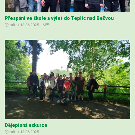
Přespání ve škole a výlet do Teplic nad Bečvou
pátek
13.06.2025
|
6
Dějepisná exkurze
pátek
13.06.2025