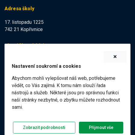
Adresa školy
17. listopadu 1225
742 21 Kopřivnice
Identifikační údaje
IZO:
102113378
Nastavení soukromí a cookies
IČO:
47998121
Abychom mohli vylepšovat náš web, potřebujeme
Elektronická podatelna
vědět, co Vás zajímá. K tomu nám slouží řada
nástrojů a služeb. Některé jsou pro správnou funkci
ID datové schránky:
naší stránky nezbytné, o zbytku můžete rozhodnout
98pgf7m
sami.
©
2026 ZŠ a MŠ 17. listopadu, Kopřivnice |
|
Předchozí web
Zobrazit podrobnosti
Přijmout vše
Prohlášení o přístupnosti
GDPR
Nastavení soukromí