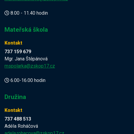
8.00 - 11.40 hodin
Mateřská škola
Kontakt
737 159 679
Mgr. Jana Štěpánová
mspolarka@zskop17.cz
6.00-16.00 hodin
Družina
Kontakt
737 488 513
Adéla Roháčová
adela.rohacova@zskop17.cz