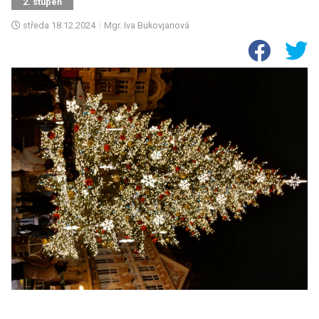
2. stupeň
středa
18.12.2024
|
Mgr. Iva Bukovjanová