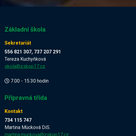
Základní škola
Sekretariát
556 821 307, 737 207 291
Tereza Kuchyňková
skola@zskop17.cz
7.00 - 15.30 hodin
Přípravná třída
Kontakt
734 115 747
Martina Mücková DiS.
martina.muckova@zskop17.cz