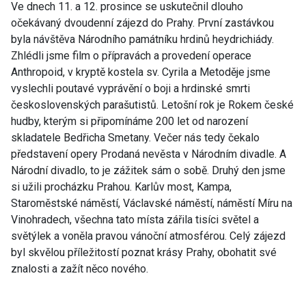
Ve dnech 11. a 12. prosince se uskutečnil dlouho
očekávaný dvoudenní zájezd do Prahy. První zastávkou
byla návštěva Národního památníku hrdinů heydrichiády.
Zhlédli jsme film o přípravách a provedení operace
Anthropoid, v kryptě kostela sv. Cyrila a Metoděje jsme
vyslechli poutavé vyprávění o boji a hrdinské smrti
československých parašutistů. Letošní rok je Rokem české
hudby, kterým si připomínáme 200 let od narození
skladatele Bedřicha Smetany. Večer nás tedy čekalo
představení opery Prodaná nevěsta v Národním divadle. A
Národní divadlo, to je zážitek sám o sobě. Druhý den jsme
si užili procházku Prahou. Karlův most, Kampa,
Staroměstské náměstí, Václavské náměstí, náměstí Míru na
Vinohradech, všechna tato místa zářila tisíci světel a
světýlek a voněla pravou vánoční atmosférou. Celý zájezd
byl skvělou příležitostí poznat krásy Prahy, obohatit své
znalosti a zažít něco nového.