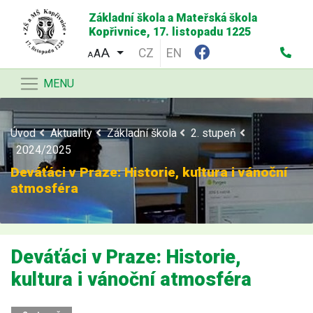
Základní škola a Mateřská škola
Kopřivnice, 17. listopadu 1225
CZ
EN
A
A
MENU
Úvod
Aktuality
Základní škola
2. stupeň
2024/2025
Deváťáci v Praze: Historie, kultura i vánoční
atmosféra
Deváťáci v Praze: Historie,
kultura i vánoční atmosféra