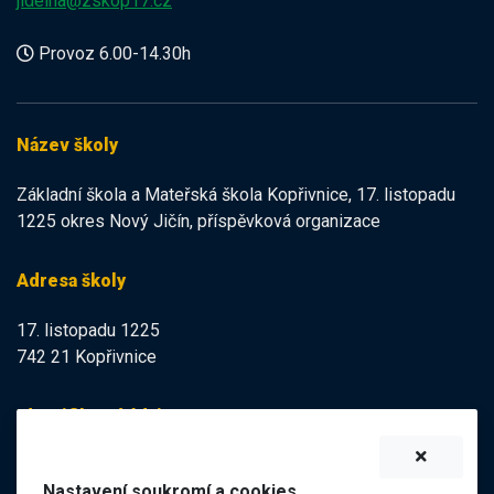
jidelna@zskop17.cz
Provoz 6.00-14.30h
Název školy
Základní škola a Mateřská škola Kopřivnice, 17. listopadu
1225 okres Nový Jičín, příspěvková organizace
Adresa školy
17. listopadu 1225
742 21 Kopřivnice
Identifikační údaje
IZO:
102113378
Nastavení soukromí a cookies
IČO:
47998121