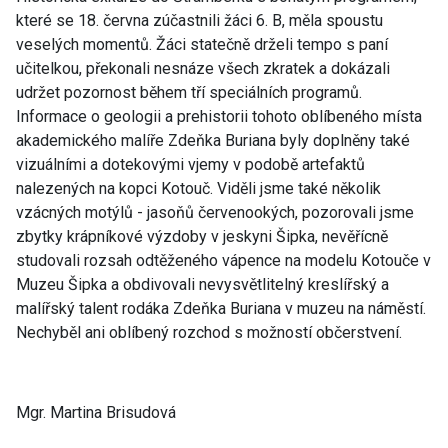
které se 18. června zúčastnili žáci 6. B, měla spoustu
veselých momentů. Žáci statečně drželi tempo s paní
učitelkou, překonali nesnáze všech zkratek a dokázali
udržet pozornost během tří speciálních programů.
Informace o geologii a prehistorii tohoto oblíbeného místa
akademického malíře Zdeňka Buriana byly doplněny také
vizuálními a dotekovými vjemy v podobě artefaktů
nalezených na kopci Kotouč. Viděli jsme také několik
vzácných motýlů - jasoňů červenookých, pozorovali jsme
zbytky krápníkové výzdoby v jeskyni Šipka, nevěřícně
studovali rozsah odtěženého vápence na modelu Kotouče v
Muzeu Šipka a obdivovali nevysvětlitelný kreslířský a
malířský talent rodáka Zdeňka Buriana v muzeu na náměstí.
Nechyběl ani oblíbený rozchod s možností občerstvení.
Mgr. Martina Brisudová