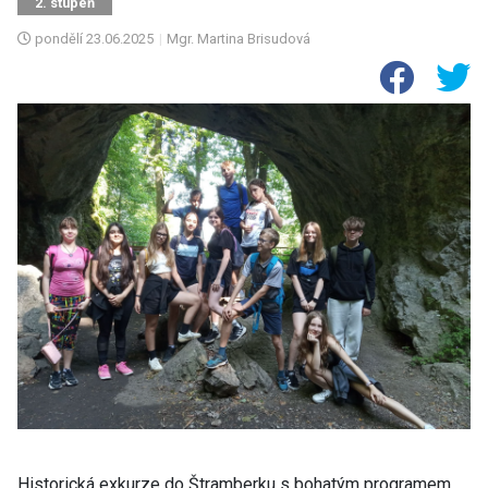
2. stupeň
pondělí
23.06.2025
|
Mgr. Martina Brisudová
Historická exkurze do Štramberku s bohatým programem,