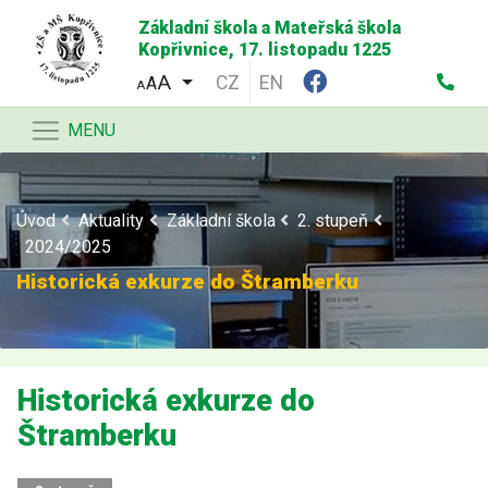
Základní škola a Mateřská škola
Kopřivnice, 17. listopadu 1225
CZ
EN
A
A
MENU
Úvod
Aktuality
Základní škola
2. stupeň
2024/2025
Historická exkurze do Štramberku
Historická exkurze do
Štramberku