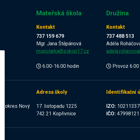
Mateřská škola
Družina
Kontakt
Kontakt
737 159 679
737 488 513
Mgr. Jana Štěpánová
Adéla Roháčov
z
mspolarka@zskop17.cz
adela.rohacov
6.00-16.00 hodin
Provoz 6.00 
Adresa školy
Identifikační 
225 okres Nový
17. listopadu 1225
IZO:
10211337
742 21 Kopřivnice
IČO:
47998121