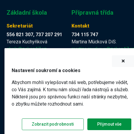
Základní škola
Přípravná třída
Sekretariát
Kontakt
556 821 307, 737 207 291
734 115 747
Tereza Kuchyňková
Martina Mücková DiS.
skola@zskop17.cz
martina.muckova@zskop17.c
7.00 - 15.30 hodin
8.00 - 11.40 hodin
Nastavení soukromí a cookies
Abychom mohli vylepšovat náš web, potřebujeme vědět,
Název školy
co Vás zajímá. K tomu nám slouží řada nástrojů a služeb.
Některé jsou pro správnou funkci naší stránky nezbytné,
Základní škola a Mateřská škola Kopřivnice, 17. listopadu 1
o zbytku můžete rozhodnout sami.
Jičín, příspěvková organizace
Zobrazit podrobnosti
Přijmout vše
©
2026 ZŠ a MŠ 17. listopadu, Kopřivnice |
|
Předchozí web