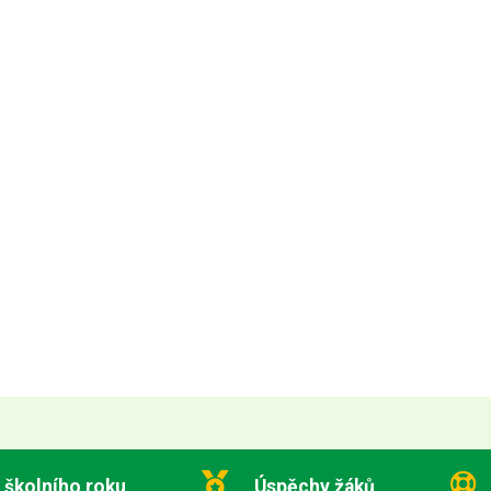
 školního roku
Úspěchy žáků