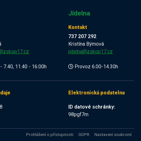
Jídelna
Kontakt
737 207 292
á
Kristína Býmová
a@zskop17.cz
jidelna@zskop17.cz
- 7.40, 11.40 - 16.00h
Provoz 6.00-14.30h
údaje
Elektronická podatelna
8
ID datové schránky:
98pgf7m
Prohlášení o přístupnosti
GDPR
Nastavení soukromí