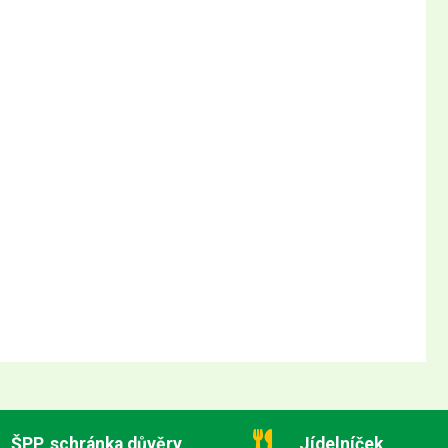
ŠPP, schránka důvěry
Jídelníček