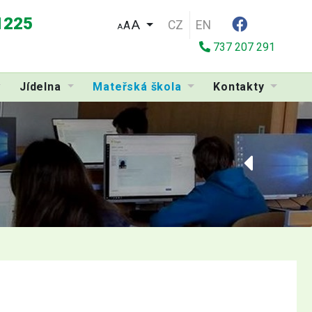
 1225
CZ
EN
A
A
737 207 291
Jídelna
Mateřská škola
Kontakty