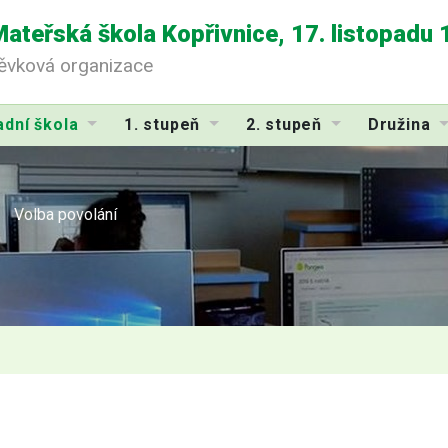
Mateřská škola Kopřivnice, 17. listopadu
pěvková organizace
adní škola
1. stupeň
2. stupeň
Družina
Volba povolání