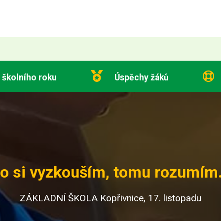
 školního roku
Úspěchy žáků
o si vyzkouším, tomu rozumím.
ZÁKLADNÍ ŠKOLA Kopřivnice, 17. listopadu