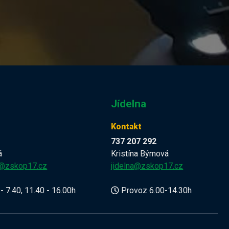
Jídelna
Kontakt
737 207 292
á
Kristína Býmová
a@zskop17.cz
jidelna@zskop17.cz
- 7.40, 11.40 - 16.00h
Provoz 6.00-14.30h