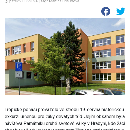
pátek
21.06.2024
|
Mgr. Martina Brisudová
Tropické počasí provázelo ve středu 19. června historickou
exkurzi určenou pro žáky devátých tříd. Jejím obsahem byla
návštěva Památníku druhé světové války v Hrabyni, kde žáci