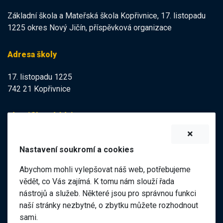
Základní škola a Mateřská škola Kopřivnice, 17. listopadu
1225 okres Nový Jičín, příspěvková organizace
Adresa školy
17. listopadu 1225
742 21 Kopřivnice
Identifikační údaje
IZO:
102113378
Nastavení soukromí a cookies
IČO:
47998121
Abychom mohli vylepšovat náš web, potřebujeme
Elektronická podatelna
vědět, co Vás zajímá. K tomu nám slouží řada
nástrojů a služeb. Některé jsou pro správnou funkci
ID datové schránky:
naší stránky nezbytné, o zbytku můžete rozhodnout
98pgf7m
sami.