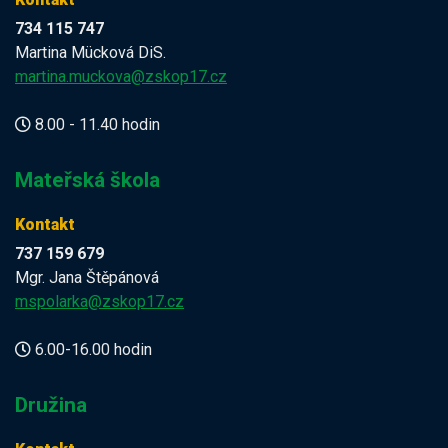
734 115 747
Martina Mücková DiS.
martina.muckova@zskop17.cz
8.00 - 11.40 hodin
Mateřská škola
Kontakt
737 159 679
Mgr. Jana Štěpánová
mspolarka@zskop17.cz
6.00-16.00 hodin
Družina