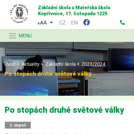
Základní škola a Mateřská škola
Kopřivnice, 17. listopadu 1225
CZ
EN
A
A
MENU
Úvod
Aktuality
Základní škola
2023/2024
Po stopách druhé světové války
Po stopách druhé světové války
2. stupeň