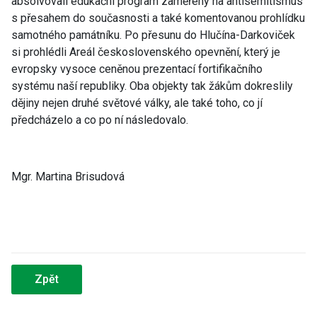
absolvovali edukační program zaměřený na antisemitismus
s přesahem do současnosti a také komentovanou prohlídku
samotného památníku. Po přesunu do Hlučína-Darkoviček
si prohlédli Areál československého opevnění, který je
evropsky vysoce ceněnou prezentací fortifikačního
systému naší republiky. Oba objekty tak žákům dokreslily
dějiny nejen druhé světové války, ale také toho, co jí
předcházelo a co po ní následovalo.
Mgr. Martina Brisudová
Zpět