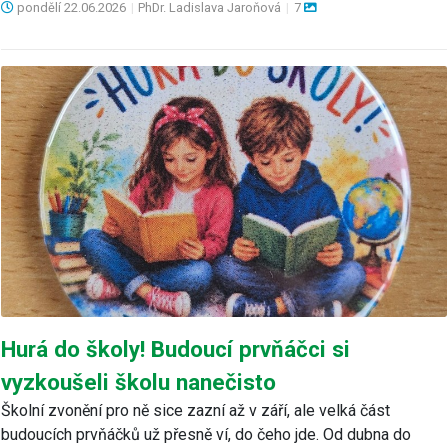
pondělí
22.06.2026
|
PhDr. Ladislava Jaroňová
|
7
Hurá do školy! Budoucí prvňáčci si
vyzkoušeli školu nanečisto
Školní zvonění pro ně sice zazní až v září, ale velká část
budoucích prvňáčků už přesně ví, do čeho jde. Od dubna do