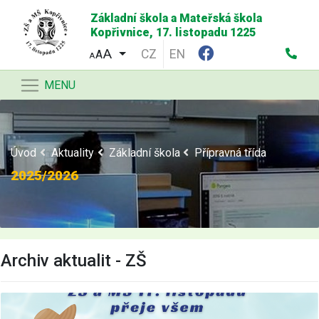
Základní škola a Mateřská škola
Kopřivnice, 17. listopadu 1225
CZ
EN
A
A
MENU
Úvod
Aktuality
Základní škola
Přípravná třída
2025/2026
Archiv aktualit - ZŠ