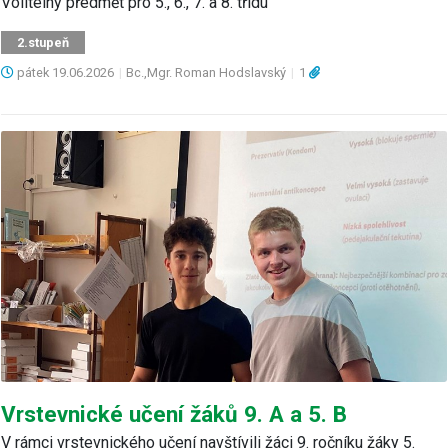
Volitelný předmět pro 5., 6., 7. a 8. třídu
2.stupeň
pátek
19.06.2026
|
Bc.,Mgr. Roman Hodslavský
|
1
Vrstevnické učení žáků 9. A a 5. B
V rámci vrstevnického učení navštívili žáci 9. ročníku žáky 5.