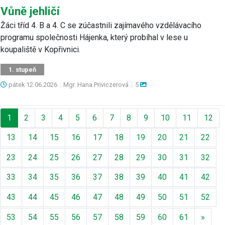
Vůně jehličí
Žáci tříd 4. B a 4. C se zúčastnili zajímavého vzdělávacího
programu společnosti Hájenka, který probíhal v lese u
koupaliště v Kopřivnici.
1. stupeň
pátek
12.06.2026
|
Mgr. Hana Priviczerová
|
5
1
2
3
4
5
6
7
8
9
10
11
12
13
14
15
16
17
18
19
20
21
22
23
24
25
26
27
28
29
30
31
32
33
34
35
36
37
38
39
40
41
42
43
44
45
46
47
48
49
50
51
52
Další
53
54
55
56
57
58
59
60
61
»