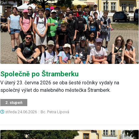
Společně po Štramberku
V úterý 23. června 2026 se oba šesté ročníky vydaly na
společný výlet do malebného městečka Štramberk.
2. stupeň
středa
24.06.2026
|
Bc. Petra Lípová