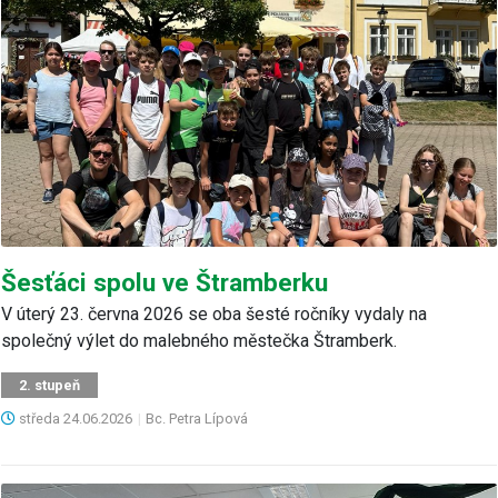
Šesťáci spolu ve Štramberku
V úterý 23. června 2026 se oba šesté ročníky vydaly na
společný výlet do malebného městečka Štramberk.
2. stupeň
středa
24.06.2026
|
Bc. Petra Lípová