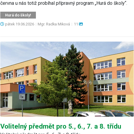
června u nás totiž probíhal přípravný program „Hurá do školy“.
Hurá do školy!
pátek
19.06.2026
|
Mgr. Radka Miková
|
11
Volitelný předmět pro 5., 6., 7. a 8. třídu