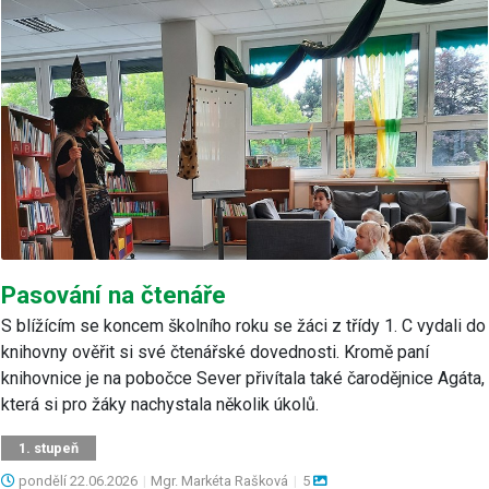
Pasování na čtenáře
S blížícím se koncem školního roku se žáci z třídy 1. C vydali do
knihovny ověřit si své čtenářské dovednosti. Kromě paní
knihovnice je na pobočce Sever přivítala také čarodějnice Agáta,
která si pro žáky nachystala několik úkolů.
1. stupeň
pondělí
22.06.2026
|
Mgr. Markéta Rašková
|
5