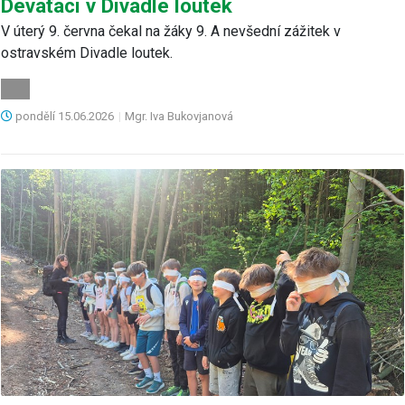
Deváťáci v Divadle loutek
V úterý 9. června čekal na žáky 9. A nevšední zážitek v
ostravském Divadle loutek.
pondělí
15.06.2026
|
Mgr. Iva Bukovjanová