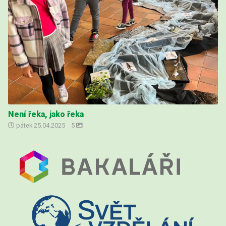
Není řeka, jako řeka
pátek
25.04.2025
|
5