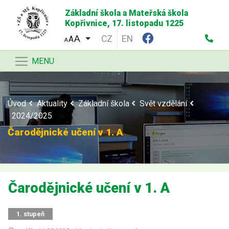
Základní škola a Mateřská škola
Kopřivnice, 17. listopadu 1225
CZ
EN
A
A
MENU
Úvod
Aktuality
Základní škola
Svět vzdělání
2024/2025
Čarodějnické učení v 1. A
Čarodějnické učení v 1. A
1. stupeň