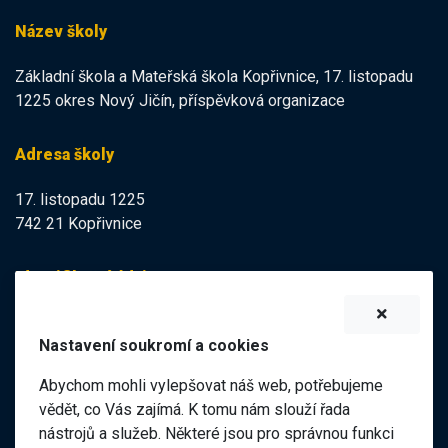
Název školy
Základní škola a Mateřská škola Kopřivnice, 17. listopadu
1225 okres Nový Jičín, příspěvková organizace
Adresa školy
17. listopadu 1225
742 21 Kopřivnice
Identifikační údaje
IZO:
102113378
Nastavení soukromí a cookies
IČO:
47998121
Abychom mohli vylepšovat náš web, potřebujeme
Elektronická podatelna
vědět, co Vás zajímá. K tomu nám slouží řada
nástrojů a služeb. Některé jsou pro správnou funkci
ID datové schránky: