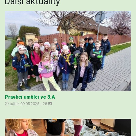
Další aktuality
Pravěcí umělci ve 3.A
pátek
09.05.2025
|
28