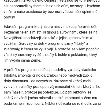
každodenní život daleko cennější. Většinou se tolik netřpytí,
ale nepostavili bychom si bez nich dům, nezatopili bychom
v něm a naše existence by bez nich vůbec měla úplně jiné
obrysy.
Edukační program, který si pro nás v muzeu připravili, děti
seznámil nejen s místní krajinou a surovinami, které se na
Novojičínsku nacházejí, ale také s jejich zpracováním a
využitím. Suroviny si děti v programu samy “těžily” a
zjisťovaly, k čemu se využívají. A protože se všem podařilo
všechny suroviny vytěžit, došly k truhle s pokladem, který
jim vydala sama Země.
V průběhu programu si děti z modelíny vyrobily vlastního
trilobita, amonita, crinoida, žraločí nebo medvědí zub, či
dráp dinosaura - deinonychus. Nakonec si každý mohl
vylovit z truhličky poslepu svůj minerální kámen, který si ho
sám “našel”, protože jej potřebuje. Od paní lektorky se
každý dověděl jméno minerálu a také infprmaci, v čem mu
bude kámen nápomocný. Některá děvčata se rozhodla, že si