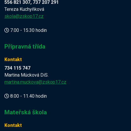
556 821 307, 737 207 291
Tereza Kuchyňková
skola@zskop17.cz
7.00 - 15.30 hodin
Přípravná třída
Kontakt
734 115 747
Martina Mücková DiS.
martina.muckova@zskop17.cz
8.00 - 11.40 hodin
Mateřská škola
Kontakt