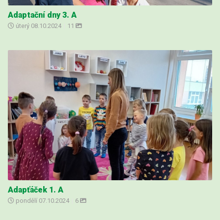
Adaptační dny 3. A
úterý
08.10.2024
|
11
Adapťáček 1. A
pondělí
07.10.2024
|
6