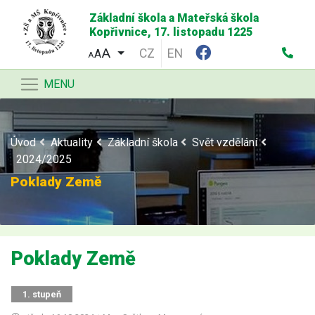
Základní škola a Mateřská škola
Kopřivnice, 17. listopadu 1225
CZ
EN
A
A
MENU
Úvod
Aktuality
Základní škola
Svět vzdělání
2024/2025
Poklady Země
Poklady Země
1. stupeň