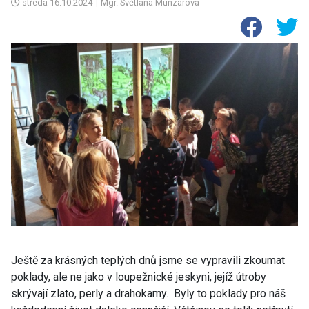
středa
16.10.2024
|
Mgr. Světlana Munzarová
Ještě za krásných teplých dnů jsme se vypravili zkoumat
poklady, ale ne jako v loupežnické jeskyni, jejíž útroby
skrývají zlato, perly a drahokamy. Byly to poklady pro náš