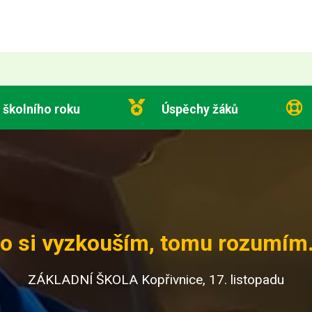
 školního roku
Úspěchy žáků
o si vyzkouším, tomu rozumím.
ZÁKLADNÍ ŠKOLA Kopřivnice, 17. listopadu