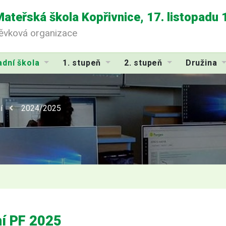
Mateřská škola Kopřivnice, 17. listopadu
pěvková organizace
adní škola
1. stupeň
2. stupeň
Družina
í
2024/2025
ní PF 2025