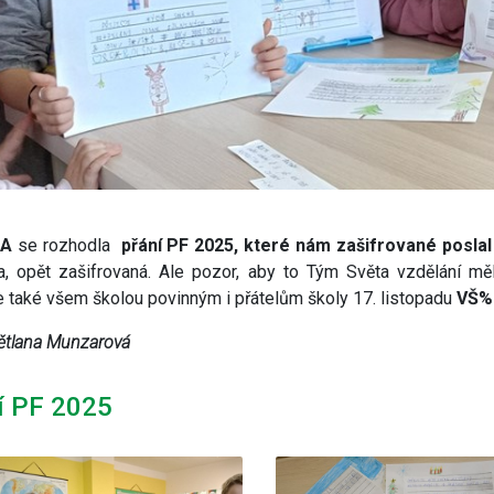
.A
se rozhodla
přání PF 2025, které nám zašifrované poslal
a, opět zašifrovaná. Ale pozor, aby to Tým Světa vzdělání měl ná
 také všem školou povinným i přátelům školy 17. listopadu
VŠ%
ětlana Munzarová
í PF 2025