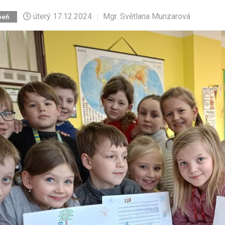
úterý
17.12.2024
|
Mgr. Světlana Munzarová
peň