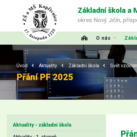
Základní škola a 
okres Nový Jičín, přís
O nás
Zákl
Úvod
Aktuality
Základní škola
Svět vzdělán
Přání PF 2025
Aktuality - základní škola
Přá
Aktuality - 1. stupeň