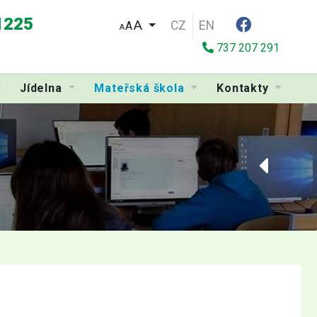
 1225
CZ
EN
A
A
737 207 291
Jídelna
Mateřská škola
Kontakty