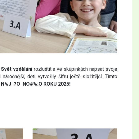
 Svět vzdělání
rozluštit a ve skupinkách napsat svoje
ročnější, děti vytvořily šifru ještě složitější. Tímto
 N%J ?O NO#%:O ROKU 2025!