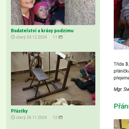
Badatelství a krásy podzimu
úterý
03.12.2024
|
11
Třída
3
přáníčk
přejeme
Mgr. Sv
Přán
Přástky
úterý
26.11.2024
|
12