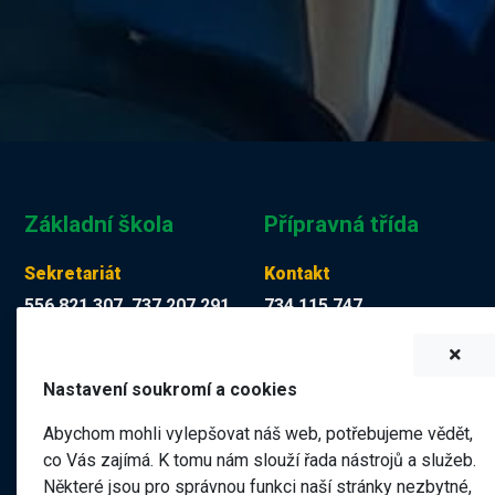
Základní škola
Přípravná třída
Sekretariát
Kontakt
556 821 307, 737 207 291
734 115 747
Tereza Kuchyňková
Martina Mücková DiS.
skola@zskop17.cz
martina.muckova@zskop17.c
Nastavení soukromí a cookies
7.00 - 15.30 hodin
8.00 - 11.40 hodin
Abychom mohli vylepšovat náš web, potřebujeme vědět,
co Vás zajímá. K tomu nám slouží řada nástrojů a služeb.
Některé jsou pro správnou funkci naší stránky nezbytné,