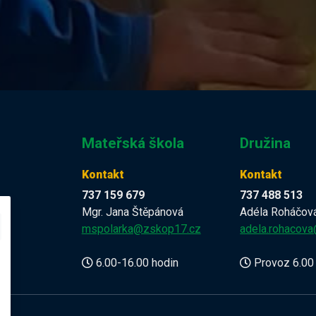
Mateřská škola
Družina
Kontakt
Kontakt
737 159 679
737 488 513
Mgr. Jana Štěpánová
Adéla Roháčov
z
mspolarka@zskop17.cz
adela.rohacov
6.00-16.00 hodin
Provoz 6.00 