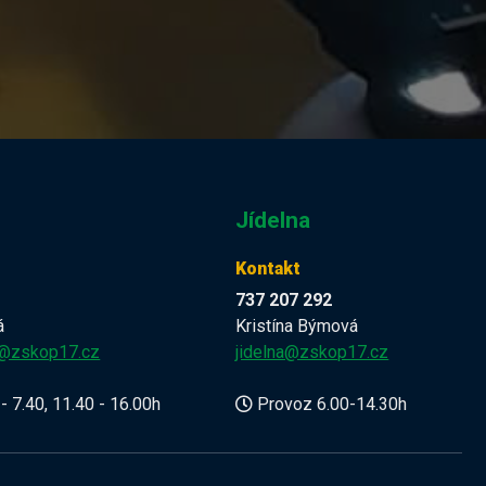
Jídelna
Kontakt
737 207 292
á
Kristína Býmová
a@zskop17.cz
jidelna@zskop17.cz
- 7.40, 11.40 - 16.00h
Provoz 6.00-14.30h