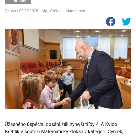
1. stupeň
úterý
09.09.2025
|
Mgr. Světlana Munzarová
Úžasného úspěchu dosáhl žák nynější třídy 4. A Kvido
Křehlík v soutěži Matematický klokan v kategorii Cvrček,