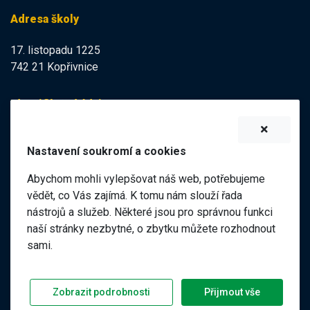
Adresa školy
17. listopadu 1225
742 21 Kopřivnice
Identifikační údaje
IZO:
102113378
Nastavení soukromí a cookies
IČO:
47998121
Abychom mohli vylepšovat náš web, potřebujeme
Elektronická podatelna
vědět, co Vás zajímá. K tomu nám slouží řada
nástrojů a služeb. Některé jsou pro správnou funkci
ID datové schránky:
naší stránky nezbytné, o zbytku můžete rozhodnout
98pgf7m
sami.
©
2026 ZŠ a MŠ 17. listopadu, Kopřivnice |
|
Předchozí web
Zobrazit podrobnosti
Přijmout vše
Prohlášení o přístupnosti
GDPR
Nastavení soukromí