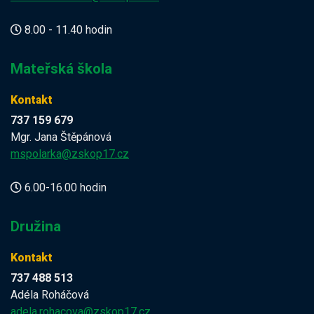
8.00 - 11.40 hodin
Mateřská škola
Kontakt
737 159 679
Mgr. Jana Štěpánová
mspolarka@zskop17.cz
6.00-16.00 hodin
Družina
Kontakt
737 488 513
Adéla Roháčová
adela.rohacova@zskop17.cz