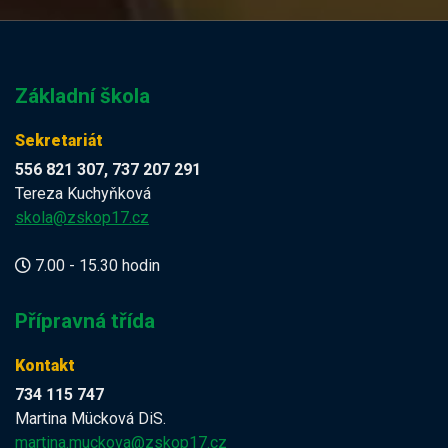
Základní škola
Sekretariát
556 821 307, 737 207 291
Tereza Kuchyňková
skola@zskop17.cz
7.00 - 15.30 hodin
Přípravná třída
Kontakt
734 115 747
Martina Mücková DiS.
martina.muckova@zskop17.cz