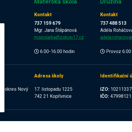
Mateřská škola
Družina
Kontakt
Kontakt
737 159 679
737 488 513
Mgr. Jana Štěpánová
Adéla Roháčov
z
mspolarka@zskop17.cz
adela.rohacov
6.00-16.00 hodin
Provoz 6.00 
Adresa školy
Identifikační 
225 okres Nový
17. listopadu 1225
IZO:
10211337
742 21 Kopřivnice
IČO:
47998121