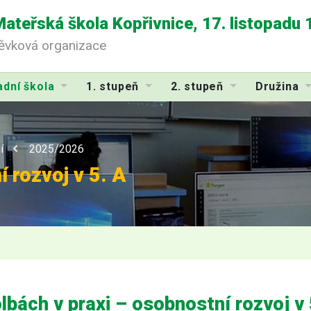
Mateřská škola Kopřivnice, 17. listopadu
pěvková organizace
adní škola
1. stupeň
2. stupeň
Družina
í
2025/2026
 rozvoj v 5. A
lbách v praxi – osobnostní rozvoj v 