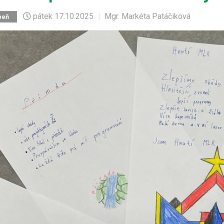
pátek
17.10.2025
|
Mgr. Markéta Patáčiková
peň