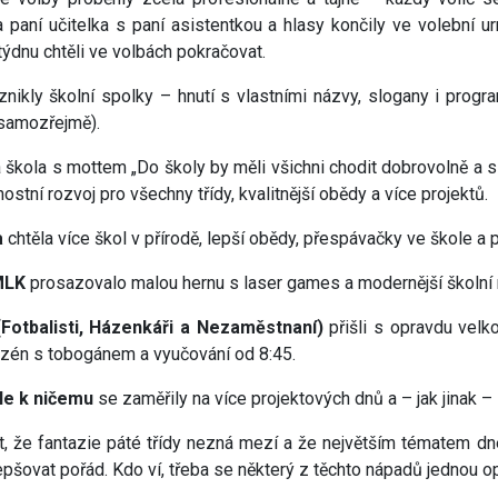
 paní učitelka s paní asistentkou a hlasy končily ve volební ur
týdnu chtěli ve volbách pokračovat.
znikly školní spolky – hnutí s vlastními názvy, slogany i progr
samozřejmě).
 škola s mottem „Do školy by měli všichni chodit dobrovolně a s c
ostní rozvoj pro všechny třídy, kvalitnější obědy a více projektů.
a
chtěla více škol v přírodě, lepší obědy, přespávačky ve škole a
MLK
prosazovalo malou hernu s laser games a modernější školní 
Fotbalisti, Házenkáři a Nezaměstnaní)
přišli s opravdu velko
azén s tobogánem a vyučování od 8:45.
le k ničemu
se zaměřily na více projektových dnů a – jak jinak – 
t, že fantazie páté třídy nezná mezí a že největším tématem dn
epšovat pořád. Kdo ví, třeba se některý z těchto nápadů jednou op