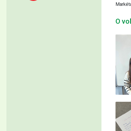
Markét
O vo