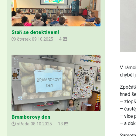
Staň se detektivem!
čtvrtek
09.10.2025
|
4
V rámci
chyběl 
Zpočátk
hned še
– zlepš
– častě
– více 
Bramborový den
– a dok
středa
08.10.2025
|
13
Samotn