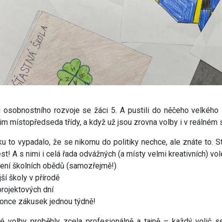
 osobnostního rozvoje se žáci 5. A pustili do něčeho velkého – 
jim místopředseda třídy, a když už jsou zrovna volby i v reálném s
u to vypadalo, že se nikomu do politiky nechce, ale znáte to. S
st! A s nimi i celá řada odvážných (a místy velmi kreativních) vo
ení školních obědů (samozřejmě!)
jší školy v přírodě
projektových dní
once zákusek jednou týdně!
é volby proběhly zcela profesionálně a tajně – každý volič