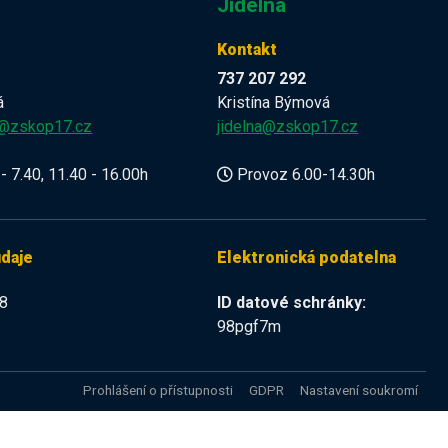
Jídelna
Kontakt
737 207 292
á
Kristína Býmová
a@zskop17.cz
jidelna@zskop17.cz
- 7.40, 11.40 - 16.00h
Provoz 6.00-14.30h
údaje
Elektronická podatelna
8
ID datové schránky:
98pgf7m
Prohlášení o přístupnosti
GDPR
Nastavení soukromí