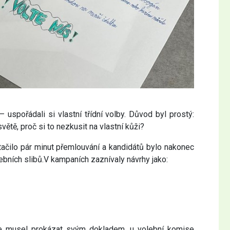
uspořádali si vlastní třídní volby. Důvod byl prostý:
větě, proč si to nezkusit na vlastní kůži?
tačilo pár minut přemlouvání a kandidátů bylo nakonec
lebních slibů.V kampaních zaznívaly návrhy jako:
 se musel prokázat svým dokladem, u volební komise