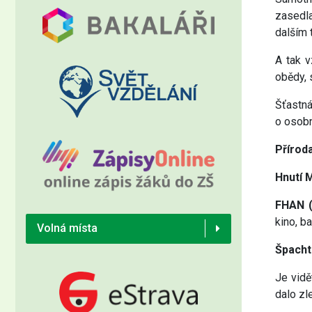
zasedla
dalším 
A tak v
obědy, 
Šťastná
o osobn
Přírod
Hnutí 
FHAN (
kino, b
Volná místa
Špacht
Je vidě
dalo zl