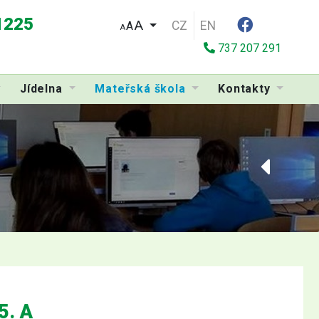
 1225
CZ
EN
A
A
737 207 291
Jídelna
Mateřská škola
Kontakty
5. A