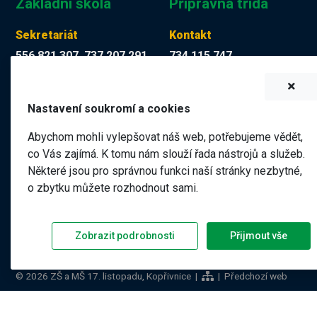
Základní škola
Přípravná třída
Sekretariát
Kontakt
556 821 307, 737 207 291
734 115 747
Tereza Kuchyňková
Martina Mücková DiS.
skola@zskop17.cz
martina.muckova@zskop17.c
Nastavení soukromí a cookies
7.00 - 15.30 hodin
8.00 - 11.40 hodin
Abychom mohli vylepšovat náš web, potřebujeme vědět,
co Vás zajímá. K tomu nám slouží řada nástrojů a služeb.
Některé jsou pro správnou funkci naší stránky nezbytné,
Název školy
o zbytku můžete rozhodnout sami.
Základní škola a Mateřská škola Kopřivnice, 17. listopadu 1
Jičín, příspěvková organizace
Zobrazit podrobnosti
Přijmout vše
©
2026 ZŠ a MŠ 17. listopadu, Kopřivnice |
|
Předchozí web