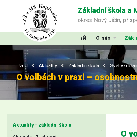
Základní škola a 
okres Nový Jičín, přís
O nás
Zákl
Úvod
Aktuality
Základní škola
Svět vzdělán
O volbách v praxi – osobnostní
Aktuality - základní škola
O vo
Aktuality - 1. stupeň