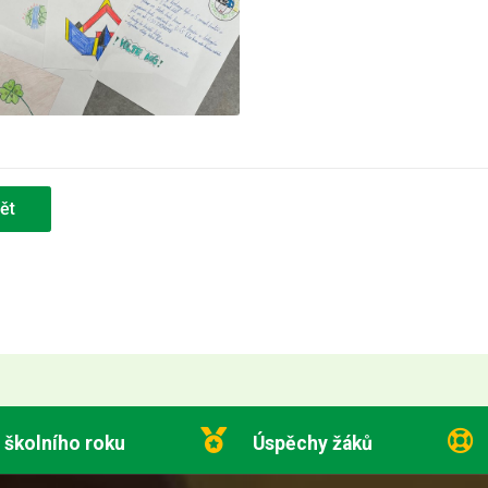
ět
 školního roku
Úspěchy žáků