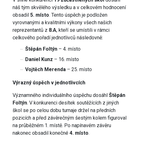
náš tým skvělého výsledku a v celkovém hodnocení
obsadil
5. místo
. Tento úspěch je podložen
vyrovnanými a kvalitními výkony všech našich
reprezentantů z
8.A
, kteří se umístili v rámci
celkového pořadí jednotlivců následovně:
Štěpán Foltýn
– 4. místo
Daniel Kunz
– 16. místo
Vojtěch Merenda
– 25. místo
Výrazný úspěch v jednotlivcích
Významného individuálního úspěchu dosáhl
Štěpán
Foltýn
. V konkurenci desítek soutěžících z jiných
škol se po celou dobu turnaje držel na předních
pozicích a před závěrečným šestým kolem figuroval
na průběžném 1. místě. Po napínavém závěru
nakonec obsadil konečné
4. místo
.