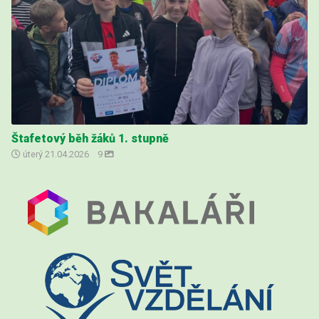
Štafetový běh žáků 1. stupně
úterý
21.04.2026
|
9