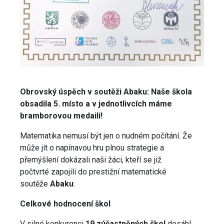
Obrovský úspěch v soutěži Abaku: Naše škola
obsadila 5. místo a v jednotlivcích máme
bramborovou medaili!
Matematika nemusí být jen o nudném počítání. Že
může jít o napínavou hru plnou strategie a
přemýšlení dokázali naši žáci, kteří se již
počtvrté zapojili do prestižní matematické
soutěže
Abaku
.
Celkové hodnocení škol
V silné konkurenci
19 zúčastněných škol
dosáhl