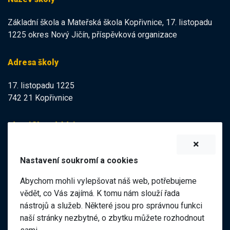
Základní škola a Mateřská škola Kopřivnice, 17. listopadu
1225 okres Nový Jičín, příspěvková organizace
Adresa školy
17. listopadu 1225
742 21 Kopřivnice
Identifikační údaje
IZO:
102113378
Nastavení soukromí a cookies
IČO:
47998121
Abychom mohli vylepšovat náš web, potřebujeme
Elektronická podatelna
vědět, co Vás zajímá. K tomu nám slouží řada
nástrojů a služeb. Některé jsou pro správnou funkci
ID datové schránky:
naší stránky nezbytné, o zbytku můžete rozhodnout
98pgf7m