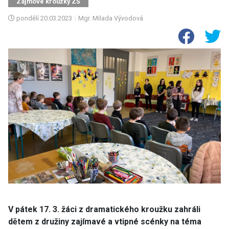
Zájmové kroužky ZŠ
pondělí
20.03.2023
|
Mgr. Milada Vývodová
V pátek 17. 3. žáci z dramatického kroužku zahráli
dětem z družiny zajímavé a vtipné scénky na téma