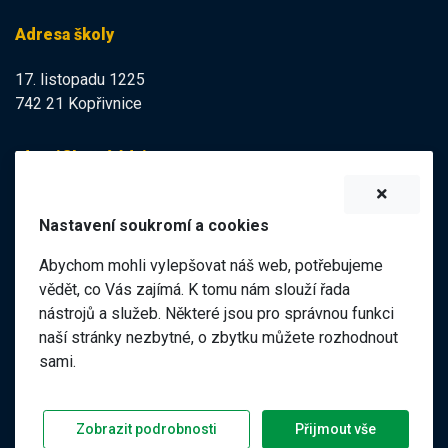
Adresa školy
17. listopadu 1225
742 21 Kopřivnice
Identifikační údaje
IZO:
102113378
Nastavení soukromí a cookies
IČO:
47998121
Abychom mohli vylepšovat náš web, potřebujeme
Elektronická podatelna
vědět, co Vás zajímá. K tomu nám slouží řada
nástrojů a služeb. Některé jsou pro správnou funkci
ID datové schránky:
naší stránky nezbytné, o zbytku můžete rozhodnout
98pgf7m
sami.
©
2026 ZŠ a MŠ 17. listopadu, Kopřivnice |
|
Předchozí web
Zobrazit podrobnosti
Přijmout vše
Prohlášení o přístupnosti
GDPR
Nastavení soukromí