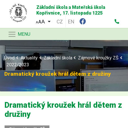
Základní škola a Mateřská škola
Kopřivnice, 17. listopadu 1225
CZ
EN
A
A
MENU
Úvod
Aktuality
Základní škola
Zájmové kroužky ZŠ
2022/2023
Dramatický kroužek hrál dětem z družiny
Dramatický kroužek hrál dětem z
družiny