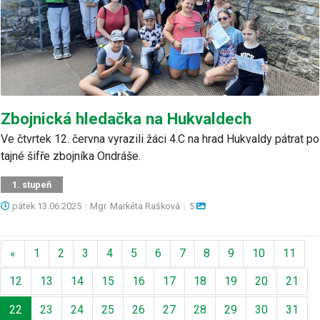
Zbojnická hledačka na Hukvaldech
Ve čtvrtek 12. června vyrazili žáci 4.C na hrad Hukvaldy pátrat po
tajné šifře zbojníka Ondráše.
1. stupeň
pátek
13.06.2025
|
Mgr. Markéta Rašková
|
5
Předchozí
«
1
2
3
4
5
6
7
8
9
10
11
12
13
14
15
16
17
18
19
20
21
22
23
24
25
26
27
28
29
30
31