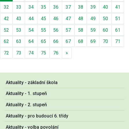
32
33
34
35
36
37
38
39
40
41
42
43
44
45
46
47
48
49
50
51
52
53
54
55
56
57
58
59
60
61
62
63
64
65
66
67
68
69
70
71
Další
72
73
74
75
76
»
Aktuality - základní škola
Aktuality - 1. stupeň
Aktuality - 2. stupeň
Aktuality - pro budoucí 6. třídy
Aktuality - volba povolání