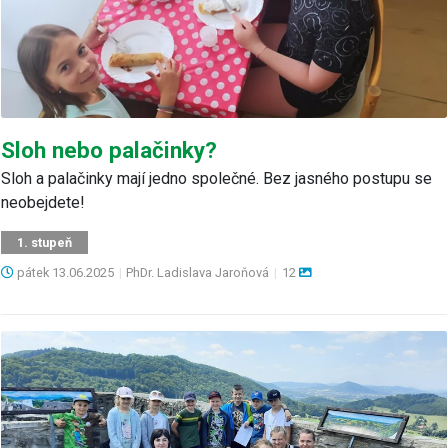
Sloh nebo palačinky?
Sloh a palačinky mají jedno společné. Bez jasného postupu se
neobejdete!
1. stupeň
pátek
13.06.2025
|
PhDr. Ladislava Jaroňová
|
12