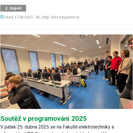
2. stupeň
úterý
17.06.2025
|
Bc.,Mgr. Věra Keppertová
Soutěž v programování 2025
V pátek 25. dubna 2025 se na Fakultě elektrotechniky a