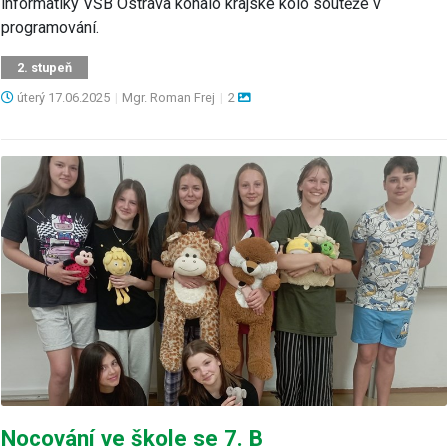
informatiky VŠB Ostrava konalo krajské kolo soutěže v
programování.
2. stupeň
úterý
17.06.2025
|
Mgr. Roman Frej
|
2
Nocování ve škole se 7. B