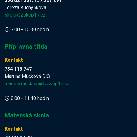
556 821 307, 737 207 291
Tereza Kuchyňková
skola@zskop17.cz
7.00 - 15.30 hodin
Přípravná třída
Kontakt
734 115 747
Martina Mücková DiS.
martina.muckova@zskop17.cz
8.00 - 11.40 hodin
Mateřská škola
Kontakt