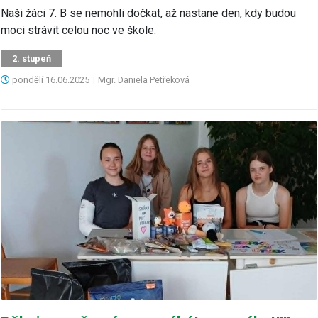
Naši žáci 7. B se nemohli dočkat, až nastane den, kdy budou
moci strávit celou noc ve škole.
2. stupeň
pondělí
16.06.2025
|
Mgr. Daniela Petřeková