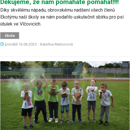
Děkujeme, že nám pomáháte pomáhat!!!!
Díky skvělému nápadu, obrovskému nadšení všech členů
Ekotýmu naší školy se nám podařilo uskutečnit sbírku pro psí
útulek ve Vlčovicích.
škola
pondělí
16.06.2025
|
Kateřina Malovcová