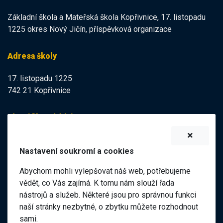
Základní škola a Mateřská škola Kopřivnice, 17. listopadu
1225 okres Nový Jičín, příspěvková organizace
Adresa školy
17. listopadu 1225
742 21 Kopřivnice
Identifikační údaje
IZO:
102113378
Nastavení soukromí a cookies
IČO:
47998121
Abychom mohli vylepšovat náš web, potřebujeme
Elektronická podatelna
vědět, co Vás zajímá. K tomu nám slouží řada
nástrojů a služeb. Některé jsou pro správnou funkci
ID datové schránky:
naší stránky nezbytné, o zbytku můžete rozhodnout
98pgf7m
sami.