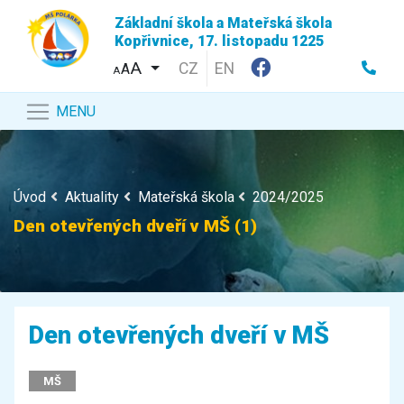
Základní škola a Mateřská škola
Kopřivnice, 17. listopadu 1225
CZ
EN
A
A
MENU
Úvod
Aktuality
Mateřská škola
2024/2025
Den otevřených dveří v MŠ (1)
Den otevřených dveří v MŠ
MŠ