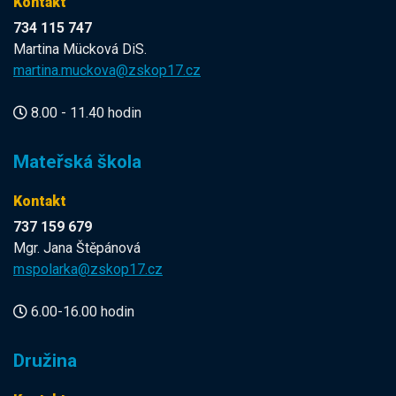
Kontakt
734 115 747
Martina Mücková DiS.
martina.muckova@zskop17.cz
8.00 - 11.40 hodin
Mateřská škola
Kontakt
737 159 679
Mgr. Jana Štěpánová
mspolarka@zskop17.cz
6.00-16.00 hodin
Družina