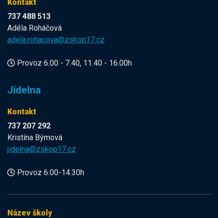
Kontakt
737 488 513
Adéla Roháčová
adela.rohacova@zskop17.cz
Provoz 6.00 - 7.40, 11.40 - 16.00h
Jídelna
Kontakt
737 207 292
Kristína Býmová
jidelna@zskop17.cz
Provoz 6.00-14.30h
Název školy