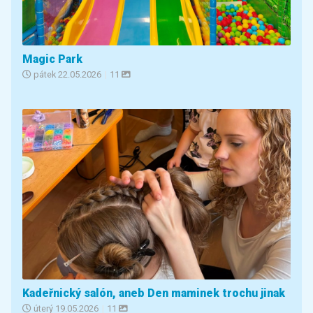
Magic Park
pátek
22.05.2026
|
11
Kadeřnický salón, aneb Den maminek trochu jinak
úterý
19.05.2026
|
11