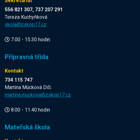
Sekretariát
556 821 307, 737 207 291
Tereza Kuchyňková
skola@zskop17.cz
7.00 - 15.30 hodin
Přípravná třída
Kontakt
734 115 747
Martina Mücková DiS.
martina.muckova@zskop17.cz
8.00 - 11.40 hodin
Mateřská škola