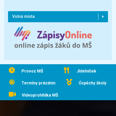
Volná místa
Provoz MŠ
Jídelníček
Termíny prázdnin
Úspěchy školy
Videoprohlídka MŠ