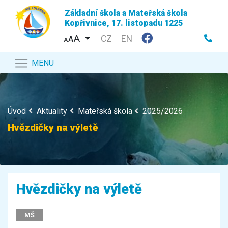
Základní škola a Mateřská škola
Kopřivnice, 17. listopadu 1225
CZ
EN
A
A
MENU
Úvod
Aktuality
Mateřská škola
2025/2026
Hvězdičky na výletě
Hvězdičky na výletě
MŠ