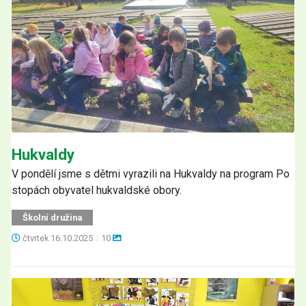
Hukvaldy
V pondělí jsme s dětmi vyrazili na Hukvaldy na program Po
stopách obyvatel hukvaldské obory.
Školní družina
čtvrtek
16.10.2025
|
10