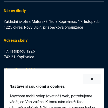
Název školy
Základní škola a Mateřská škola Kopřivnice, 17. listopadu
1225 okres Nový Jičín, příspěvková organizace
Adresa školy
17. listopadu 1225
742 21 Kopřivnice
Identifikační údaje
IZO:
102113378
Nastavení soukromí a cookies
IČO:
47998121
Abychom mohli vylepšovat náš web, potřebujeme
Elektronická podatelna
vědět, co Vás zajímá. K tomu nám slouží řada
nástrojů a služeb. Některé jsou pro správnou funkci