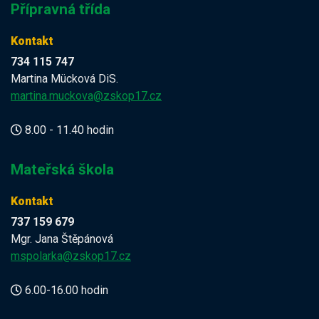
Přípravná třída
Kontakt
734 115 747
Martina Mücková DiS.
martina.muckova@zskop17.cz
8.00 - 11.40 hodin
Mateřská škola
Kontakt
737 159 679
Mgr. Jana Štěpánová
mspolarka@zskop17.cz
6.00-16.00 hodin