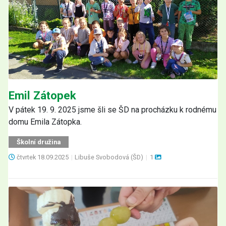
Emil Zátopek
V pátek 19. 9. 2025 jsme šli se ŠD na procházku k rodnému
domu Emila Zátopka.
Školní družina
čtvrtek
18.09.2025
|
Libuše Svobodová (ŠD)
|
1