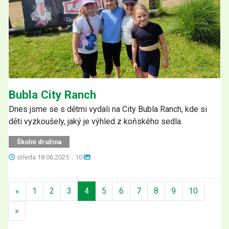
Bubla City Ranch
Dnes jsme se s dětmi vydali na City Bubla Ranch, kde si
děti vyzkoušely, jaký je výhled z koňského sedla.
Školní družina
středa
18.06.2025
|
10
Předchozí
«
1
2
3
4
5
6
7
8
9
10
Další
»