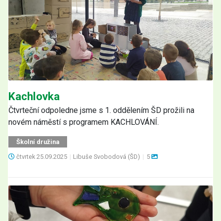
Kachlovka
Čtvrteční odpoledne jsme s 1. oddělením ŠD prožili na
novém náměstí s programem KACHLOVÁNÍ.
Školní družina
čtvrtek
25.09.2025
|
Libuše Svobodová (ŠD)
|
5