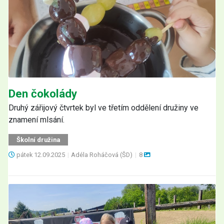
Den čokolády
Druhý zářijový čtvrtek byl ve třetím oddělení družiny ve
znamení mlsání.
Školní družina
pátek
12.09.2025
|
Adéla Roháčová (ŠD)
|
8