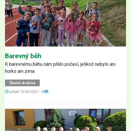
Barevný běh
K barevnému běhu nám přálo počasí, jelikož nebylo ani
horko ani zima.
Školní družina
pátek
19.09.2025
|
8