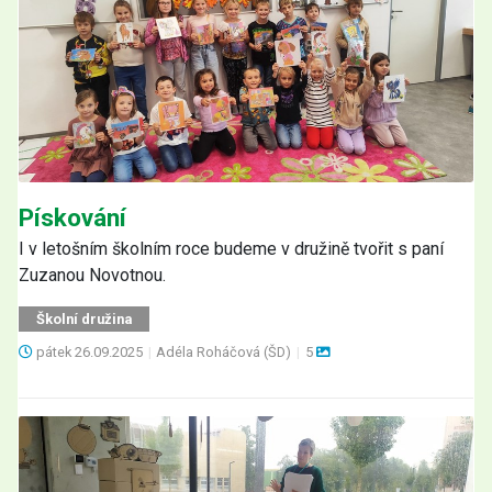
Pískování
I v letošním školním roce budeme v družině tvořit s paní
Zuzanou Novotnou.
Školní družina
pátek
26.09.2025
|
Adéla Roháčová (ŠD)
|
5