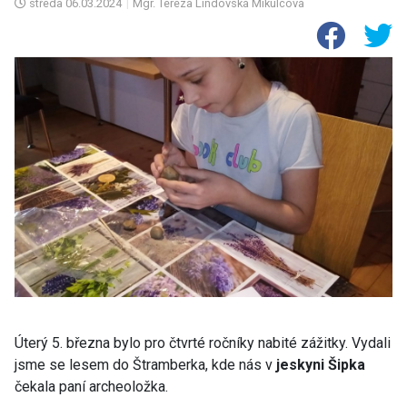
středa
06.03.2024
|
Mgr. Tereza Lindovská Mikulcová
Úterý 5. března bylo pro čtvrté ročníky nabité zážitky. Vydali
jsme se lesem do Štramberka, kde nás v
jeskyni Šipka
čekala paní archeoložka.