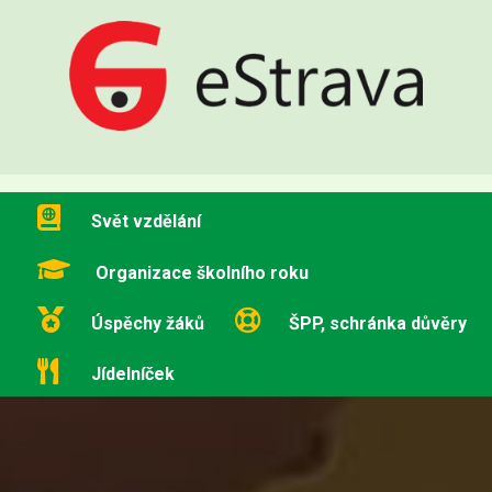
Svět vzdělání
Organizace školního roku
Úspěchy žáků
ŠPP, schránka důvěry
Jídelníček