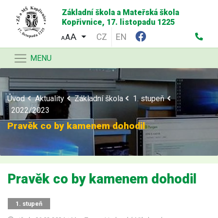
Základní škola a Mateřská škola
Kopřivnice, 17. listopadu 1225
CZ
EN
A
A
MENU
Úvod
Aktuality
Základní škola
1. stupeň
2022/2023
Pravěk co by kamenem dohodil
Pravěk co by kamenem dohodil
1. stupeň