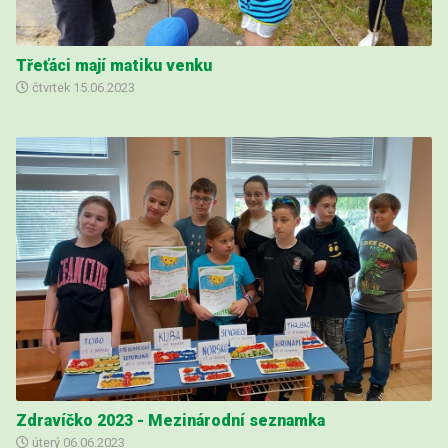
Třeťáci mají matiku venku
čtvrtek
15.06.2023
Zdravíčko 2023 - Mezinárodní seznamka
úterý
06.06.2023