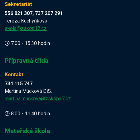
Sekretariát
556 821 307, 737 207 291
Tereza Kuchyňková
skola@zskop17.cz
7.00 - 15.30 hodin
Přípravná třída
Kontakt
734 115 747
Martina Mücková DiS.
martina.muckova@zskop17.cz
8.00 - 11.40 hodin
Mateřská škola