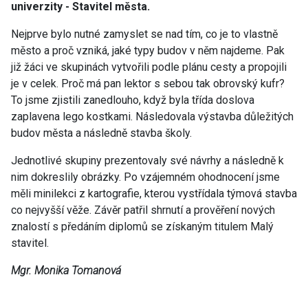
univerzity - Stavitel města.
Nejprve bylo nutné zamyslet se nad tím, co je to vlastně
město a proč vzniká, jaké typy budov v něm najdeme. Pak
již žáci ve skupinách vytvořili podle plánu cesty a propojili
je v celek. Proč má pan lektor s sebou tak obrovský kufr?
To jsme zjistili zanedlouho, když byla třída doslova
zaplavena lego kostkami. Následovala výstavba důležitých
budov města a následně stavba školy.
Jednotlivé skupiny prezentovaly své návrhy a následně k
nim dokreslily obrázky. Po vzájemném ohodnocení jsme
měli minilekci z kartografie, kterou vystřídala týmová stavba
co nejvyšší věže. Závěr patřil shrnutí a prověření nových
znalostí s předáním diplomů se získaným titulem Malý
stavitel.
Mgr. Monika Tomanová