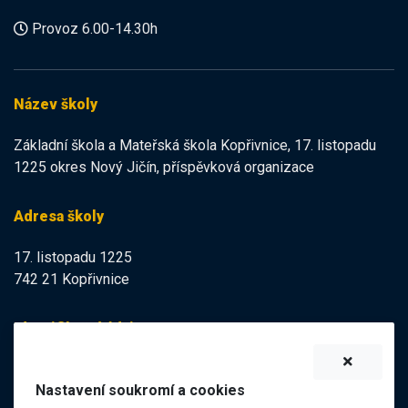
Provoz 6.00-14.30h
Název školy
Základní škola a Mateřská škola Kopřivnice, 17. listopadu
1225 okres Nový Jičín, příspěvková organizace
Adresa školy
17. listopadu 1225
742 21 Kopřivnice
Identifikační údaje
IZO:
102113378
Nastavení soukromí a cookies
IČO:
47998121