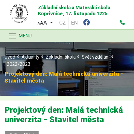
Základní škola a Mateřská škola
Kopřivnice, 17. listopadu 1225
CZ
EN
A
A
MENU
Úvod
Aktuality
Základní škola
Svět vzdělání
2022/2023
Projektový den: Malá technická univerzita -
Stavitel města
Projektový den: Malá technická
univerzita - Stavitel města